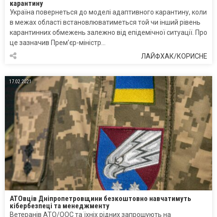
карантину
Україна повернеться до моделі адаптивного карантину, коли
в межах області встановлюватиметься той чи інший рівень
карантинних обмежень залежно від епідемічної ситуації. Про
це зазначив Прем’єр-міністр…
ЛАЙФХАК/КОРИСНЕ
17.02.2021
АТОвців Дніпропетровщини безкоштовно навчатимуть
кібербезпеці та менеджменту
Ветеранів АТО/ООС та їхніх рідних запрошують на