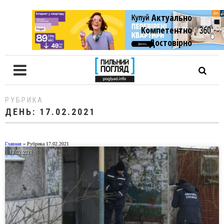
Актуально
Компетентно
Достовiрно
РУБРИКА
ДЕНЬ:
17.02.2021
Главная
»
Рубрика 17.02.2021
17.02.2021