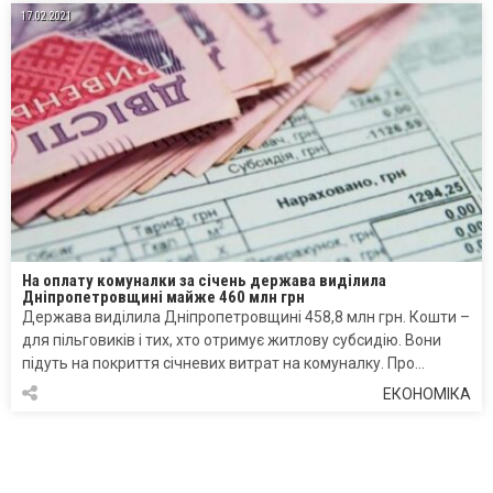
17.02.2021
На оплату комуналки за січень держава виділила
Дніпропетровщині майже 460 млн грн
Держава виділила Дніпропетровщині 458,8 млн грн. Кошти –
для пільговиків і тих, хто отримує житлову субсидію. Вони
підуть на покриття січневих витрат на комуналку. Про…
ЕКОНОМІКА