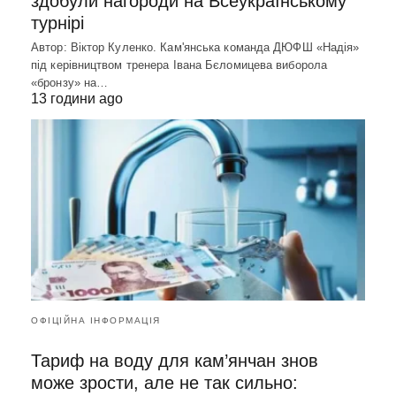
здобули нагороди на Всеукраїнському
турнірі
Автор: Віктор Куленко. Кам'янська команда ДЮФШ «Надія»
під керівництвом тренера Івана Бєломицева виборола
«бронзу» на…
13 години ago
ОФІЦІЙНА ІНФОРМАЦІЯ
Тариф на воду для кам’янчан знов
може зрости, але не так сильно: