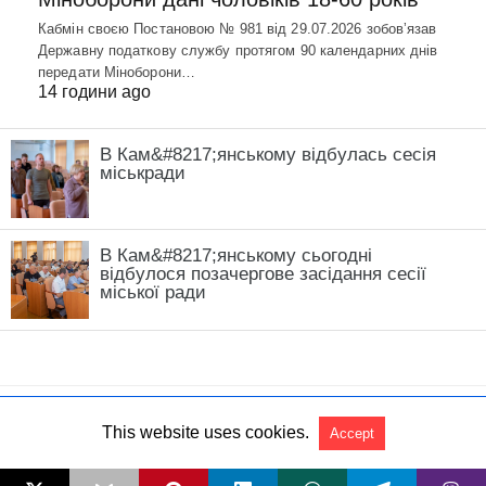
Кабмін своєю Постановою № 981 від 29.07.2026 зобовʼязав
Державну податкову службу протягом 90 календарних днів
передати Міноборони…
14 години ago
В Кам&#8217;янському відбулась сесія
міськради
В Кам&#8217;янському сьогодні
відбулося позачергове засідання сесії
міської ради
This website uses cookies.
Accept
All Rights Reserved
View Non-AMP Version