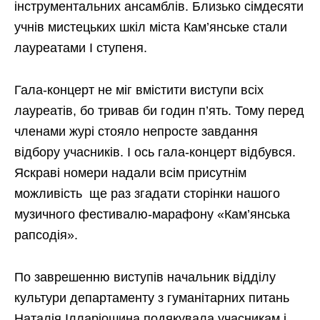
інструментальних ансамблів. Близько сімдесяти
учнів мистецьких шкіл міста Кам’янське стали
лауреатами І ступеня.
Гала-концерт не міг вмістити виступи всіх
лауреатів, бо тривав би годин п’ять. Тому перед
членами журі стояло непросте завдання
відбору учасників. І ось гала-концерт відбувся.
Яскраві номери надали всім присутнім
можливість ще раз згадати сторінки нашого
музичного фестивалю-марафону «Кам’янська
рапсодія».
По заврешенню виступів начальник відділу
культури департаменту з гуманітарних питань
Наталія Ілларіошина подякувала учасникам і