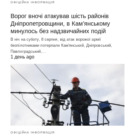
ОФІЦІЙНА ІНФОРМАЦІЯ
Ворог вночі атакував шість районів
Дніпропетровщини, в Кам’янському
минулось без надзвичайних подій
В ніч на суботу, 8 серпня, від атак ворожої армії
безпілотниками потерпали Кам'янський, Дніпровський,
Павлоградський,…
1 день ago
ОФІЦІЙНА ІНФОРМАЦІЯ