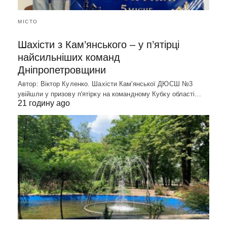
МІСТО
Шахісти з Кам’янського – у п’ятірці
найсильніших команд
Дніпропетровщини
Автор: Віктор Куленко. Шахісти Кам'янської ДЮСШ №3
увійшли у призову п'ятірку на командному Кубку області…
21 годину ago