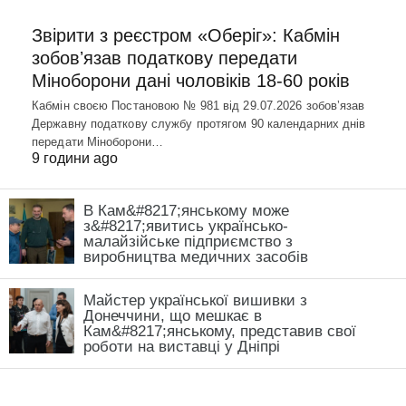
Звірити з реєстром «Оберіг»: Кабмін
зобовʼязав податкову передати
Міноборони дані чоловіків 18-60 років
Кабмін своєю Постановою № 981 від 29.07.2026 зобовʼязав
Державну податкову службу протягом 90 календарних днів
передати Міноборони…
9 години ago
В Кам&#8217;янському може
з&#8217;явитись українсько-
малайзійське підприємство з
виробництва медичних засобів
Майстер української вишивки з
Донеччини, що мешкає в
Кам&#8217;янському, представив свої
роботи на виставці у Дніпрі