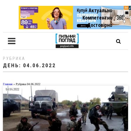
Актуально
Компетентно
Достовiрно
РУБРИКА
ДЕНЬ:
04.06.2022
Главная
»
Рубрика 04.06.2022
04.06.2022