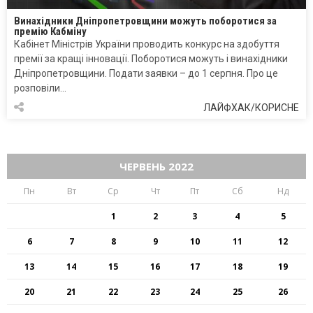
Винахідники Дніпропетровщини можуть поборотися за
премію Кабміну
Кабінет Міністрів України проводить конкурс на здобуття
премії за кращі інновації. Поборотися можуть і винахідники
Дніпропетровщини. Подати заявки – до 1 серпня. Про це
розповіли…
ЛАЙФХАК/КОРИСНЕ
ЧЕРВЕНЬ 2022
Пн
Вт
Ср
Чт
Пт
Сб
Нд
1
2
3
4
5
6
7
8
9
10
11
12
13
14
15
16
17
18
19
20
21
22
23
24
25
26