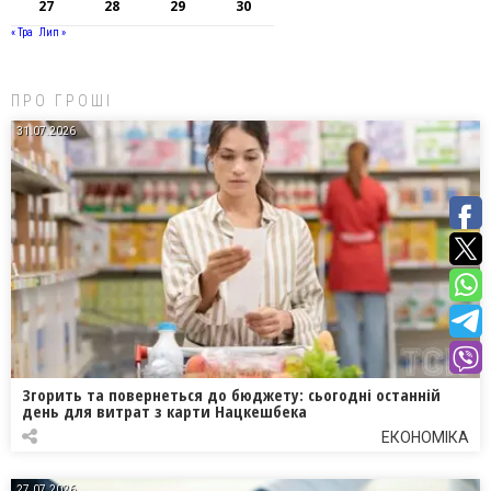
27
28
29
30
« Тра
Лип »
ПРО ГРОШІ
31.07.2026
Згорить та повернеться до бюджету: сьогодні останній
день для витрат з карти Нацкешбека
ЕКОНОМІКА
27.07.2026