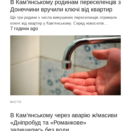
В Кам’янському родинам переселенців з
Донеччини вручили ключі від квартир
Ще три родини з числа вимушених переселенців отримали
ключі від квартир у Кам’янському. Серед новоселів…
7 години ago
МІСТО
В Кам’янському через аварію ж/масиви
«Дніпробуд та «Романкове»
залишились без води