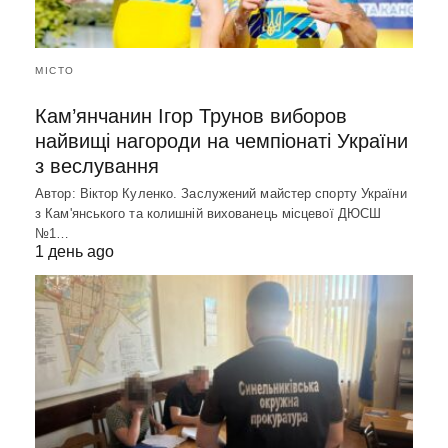
МІСТО
Кам’янчанин Ігор Трунов виборов
найвищі нагороди на чемпіонаті України
з веслування
Автор: Віктор Куленко. Заслужений майстер спорту України
з Кам'янського та колишній вихованець місцевої ДЮСШ
№1…
1 день ago