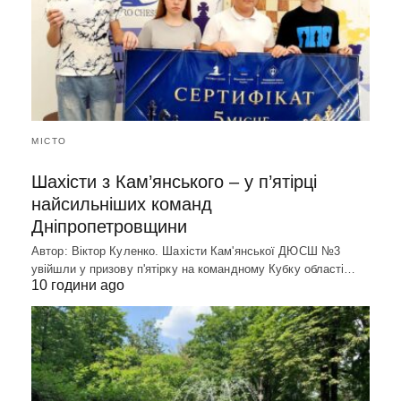
МІСТО
Шахісти з Кам’янського – у п’ятірці
найсильніших команд
Дніпропетровщини
Автор: Віктор Куленко. Шахісти Кам'янської ДЮСШ №3
увійшли у призову п'ятірку на командному Кубку області…
10 години ago