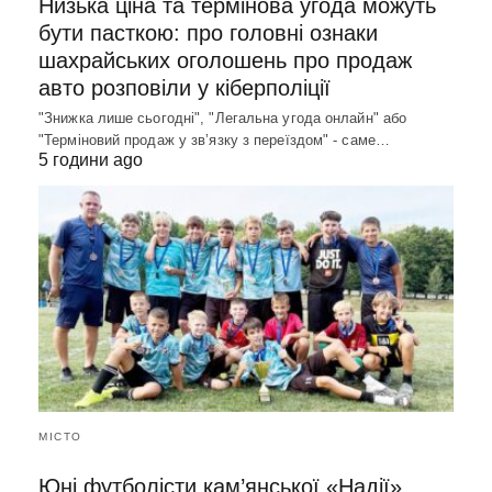
Низька ціна та термінова угода можуть
бути пасткою: про головні ознаки
шахрайських оголошень про продаж
авто розповіли у кіберполіції
"Знижка лише сьогодні", "Легальна угода онлайн" або
"Терміновий продаж у зв’язку з переїздом" - саме…
5 години ago
МІСТО
Юні футболісти кам’янської «Надії»