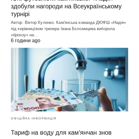
здобули нагороди на Всеукраїнському
турнірі
Автор: Віктор Куленко. Кам'янська команда ДЮФШ «Надія»
під керівництвом тренера Івана Бєломицева виборола
«бронзу» на…
6 години ago
ОФІЦІЙНА ІНФОРМАЦІЯ
Тариф на воду для кам’янчан знов