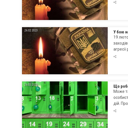
26.02.2023
У бою н
19 люто
заходів
агресії
26.02.2023
Що роби
Може та
особист
дій. Пр