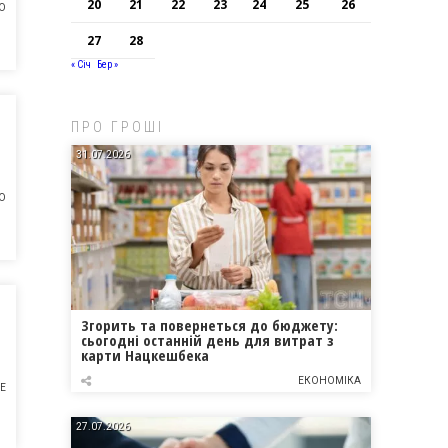
20
21
22
23
24
25
26
О
27
28
« Січ
Бер »
ПРО ГРОШІ
31.07.2026
О
Згорить та повернеться до бюджету:
сьогодні останній день для витрат з
карти Нацкешбека
ЕКОНОМІКА
Е
27.07.2026