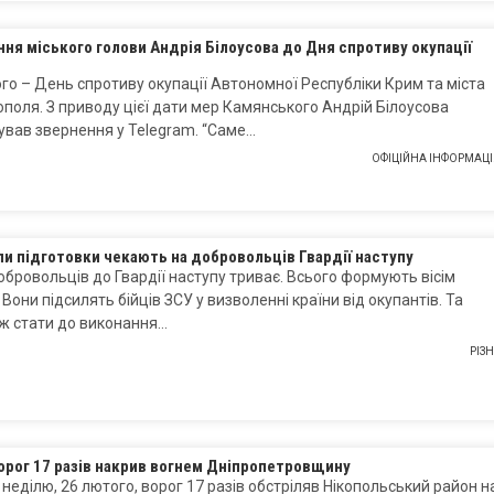
ня міського голови Андрія Білоусова до Дня спротиву окупації
го – День спротиву окупації Автономної Республіки Крим та міста
поля. З приводу цієї дати мер Камянського Андрій Білоусова
ував звернення у Telegram. “Саме…
ОФІЦІЙНА ІНФОРМАЦІ
пи підготовки чекають на добровольців Гвардії наступу
обровольців до Гвардії наступу триває. Всього формують вісім
 Вони підсилять бійців ЗСУ у визволенні країни від окупантів. Та
ж стати до виконання…
РІЗ
орог 17 разів накрив вогнем Дніпропетровщину
а неділю, 26 лютого, ворог 17 разів обстріляв Нікопольський район н