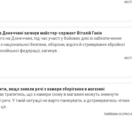
МІСТ
а Донеччині загинув майстер-сержант Віталій Ганін
го на Донеччині, під час участі у бойових діях із забезпечення
 з національної безпеки, оборони, відсічі й стримуванні збройної
 російської федерації, загинув…
МІСТ
ти, якщо зникли речі з камери зберігання в магазині
к трапитись, що з камери схову в магазині можуть зникнути
і речі. У такій ситуації не варто панікувати, а дотримуватись чітких
о це…
ЛАЙФХАК/КОРИСН