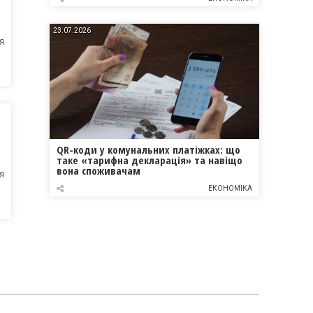
23.07.2026
Я
QR-коди у комунальних платіжках: що
таке «тарифна декларація» та навіщо
вона споживачам
Я
ЕКОНОМІКА