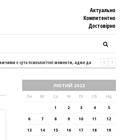
Актуально
Компетентно
Достовiрно
ими є суто психологічні моменти, адже далеко не кожен пацієнт мож
ЛЮТИЙ 2023
Пн
Вт
Ср
Чт
Пт
Сб
Нд
1
2
3
4
5
6
7
8
9
10
11
12
13
14
15
16
17
18
19