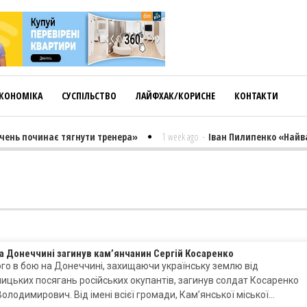
КОНОМІКА
СУСПІЛЬСТВО
ЛАЙФХАК/КОРИСНЕ
КОНТАКТИ
ень починає тягнути тренера»
1 week ago
-
Іван Пилипенко «Найважч
а Донеччині загинув кам’янчанин Сергій Косаренко
го в бою на Донеччині, захищаючи українську землю від
ицьких посягань російських окупантів, загинув солдат Косаренко
Володимирович. Від імені всієї громади, Кам’янської міської…