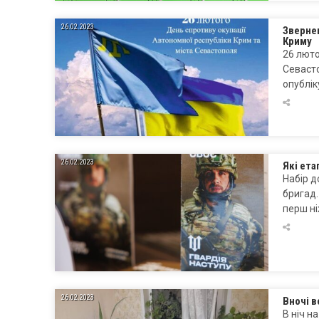
26.02.2023
Звернен
Криму
26 люто
Севасто
опублік
26.02.2023
Які ета
Набір д
бригад.
перш ні
26.02.2023
Вночі в
В ніч н