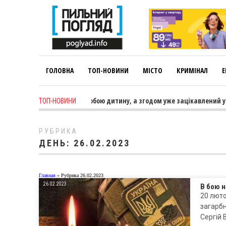
ГОЛОВНА
ТОП-НОВИНИ
МІСТО
КРИМІНАЛ
Е
 спочатку тренер веде за собою дитину, а згодом уже зацікавлений уч
ТОП-НОВИНИ
РУБРИКА
ДЕНЬ:
26.02.2023
Главная
»
Рубрика 26.02.2023
26.02.2023
В бою н
20 люто
загарбн
Сергій 