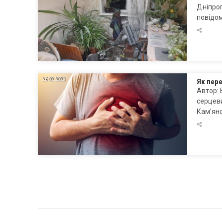
Дніпроп
повідом
26.02.2023
Як пере
Автор:
серцеви
Кам’янс