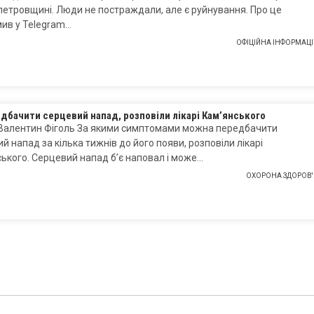
етровщині. Люди не постраждали, але є руйнування. Про це
ив у Telegram…
ОФІЦІЙНА ІНФОРМАЦІ
дбачити серцевий напад, розповіли лікарі Кам’янського
 Валентин Фіголь За якими симптомами можна передбачити
й напад за кілька тижнів до його появи, розповіли лікарі
ького. Серцевий напад б’є наповал і може…
ОХОРОНА ЗДОРОВ'