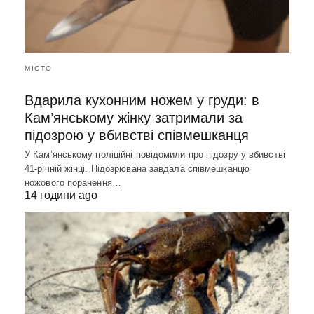
МІСТО
Вдарила кухонним ножем у груди: в
Кам’янському жінку затримали за
підозрою у вбивстві співмешканця
У Кам’янському поліційні повідомили про підозру у вбивстві
41-річній жінці. Підозрювана завдала співмешканцю
ножового поранення…
14 години ago