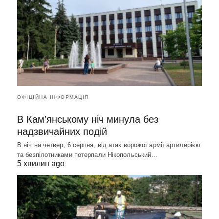
ОФІЦІЙНА ІНФОРМАЦІЯ
В Кам’янському ніч минула без
надзвичайних подій
В ніч на четвер, 6 серпня, від атак ворожої армії артилерією
та безпілотниками потерпали Нікопольський…
5 хвилин ago