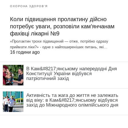
ОХОРОНА ЗДОРОВ'Я
Коли підвищення пролактину дійсно
потребує уваги, розповіли кам’янчанам
фахівці лікарні №9
«Пролактин трохи підвищений — отже, потрібно одразу
приймати ліки?» - одне з найпоширеніших питань, які…
16 години ago
В Кам&#8217;янському напередодні Дня
Конституції України відбувся
патріотичний захід
Активність та жага до життя не залежать
від віку: в Кам&#8217;янському відбувся
захід до Міжнародного олімпійського дня