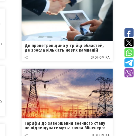
і
Дніпропетровщина у трійці областей,
О
де зросла кількість нових кампаній
ЕКОНОМІКА
23.07.2026
у
О
Тарифи до завершення воєнного стану
не підвищуватимуть: заява Міненерго
ЕКОНОМІКА