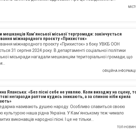
МІСТ
и мешканців Кам’янської міської тергромади: закінчується
ування міжнародного проєкту «Прихисток»
ування міжнародного проєкту «Прихисток» з боку УВКБ ООН
ється 31 серпня 2024 року. В департаменті соціальної політики
ької міськради нагадали мешканцям територіальної громади, що
ім…
ОФІЦІЙНА ІНФОРМАЦІ
на Яланська: «Без пісні себе не уявляю. Коли виходжу на сцену, т
тєві негаразди раптом кудись зникають, а за спиною ніби крила
ають»
недарма називають душею народу. Особливо славиться своєю
ю культурою наша рідна Україна. У Кам`янському теж чимало
итих виконавців народної пісні. І це не тільки…
ТОП-НОВИН