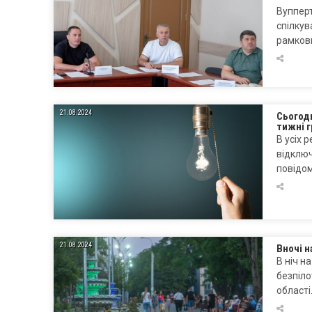
Вупперт
спілкув
рамков
21.08.2024
Сьогодн
тижні 
В усіх 
відключ
повідом
21.08.2024
Вночі 
В ніч н
безпіло
області