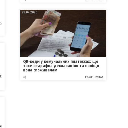
23.07.2026
О
QR-коди у комунальних платіжках: що
таке «тарифна декларація» та навіщо
вона споживачам
Е
ЕКОНОМІКА
Я