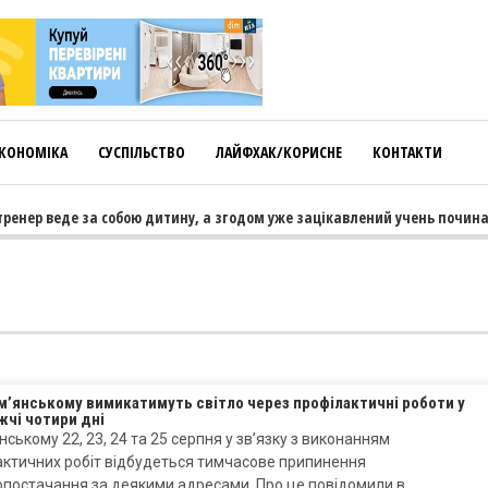
КОНОМІКА
СУСПІЛЬСТВО
ЛАЙФХАК/КОРИСНЕ
КОНТАКТИ
енер веде за собою дитину, а згодом уже зацікавлений учень починає 
м’янському вимикатимуть світло через профілактичні роботи у
жчі чотири дні
нському 22, 23, 24 та 25 серпня у зв’язку з виконанням
актичних робіт відбудеться тимчасове припинення
опостачання за деякими адресами. Про це повідомили в…