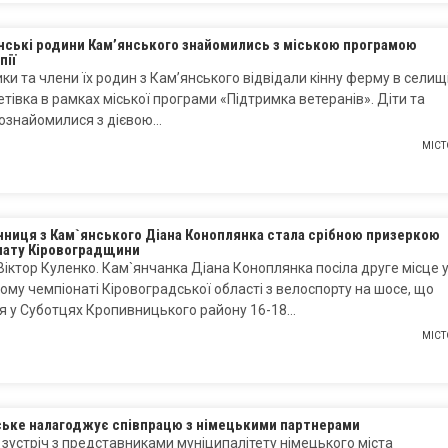
нські родини Кам’янського знайомились з міською програмою
пії
ки та члени їх родин з Кам’янського відвідали кінну ферму в селищ
тівка в рамках міської програми «Підтримка ветеранів». Діти та
 ознайомилися з дієвою…
МІСТ
нниця з Кам`янського Діана Коноплянка стала срібною призеркою
нату Кіровоградщини
Віктор Куленко. Кам`янчанка Діана Коноплянка посіла друге місце 
ому чемпіонаті Кіровоградської області з велоспорту на шосе, що
я у Суботцях Кропивницького району 16-18…
МІСТ
ське налагоджує співпрацю з німецькими партнерами
зустріч з представниками муніципалітету німецького міста