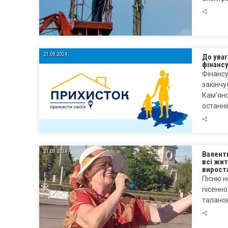
21.08.2024
До уваг
фінанс
Фінанс
закінчу
Кам’янс
останн
21.08.2024
Валенти
всі жит
вирост
Пісню 
пісенно
таланов