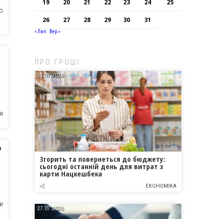
19
20
21
22
23
24
25
О
26
27
28
29
30
31
« Лип
Вер »
ПРО ГРОШІ
31.07.2026
Я
о
Згорить та повернеться до бюджету:
сьогодні останній день для витрат з
карти Нацкешбека
ЕКОНОМІКА
И
27.07.2026