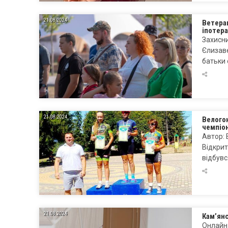
21.08.2024
Ветера
іпотера
Захисни
Єлизаве
батьки
21.08.2024
Велого
чемпіо
Автор: 
Відкрит
відбувс
21.08.2024
Кам’ян
Онлайн 