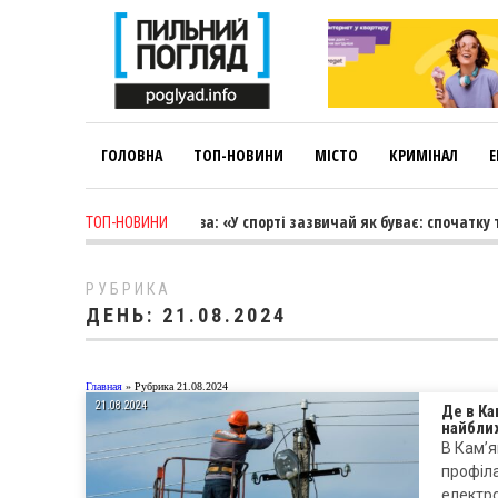
ГОЛОВНА
ТОП-НОВИНИ
МІСТО
КРИМІНАЛ
Е
eek ago
-
Лариса Коновалова: «У спорті зазвичай як буває: спочатку тр
ТОП-НОВИНИ
РУБРИКА
ДЕНЬ:
21.08.2024
Главная
»
Рубрика 21.08.2024
21.08.2024
Де в Ка
найбли
В Кам’я
профіл
електр