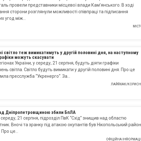
аль провели представники місцевої влади Кам’янського. В ході
ання сторони розглянули можливості співпраці та підписання
их угод між…
МІСТ
і світло теж вимикатимуть у другій половині дня, на наступному
графіки можуть скасувати
регіонах України, у середу, 21 серпня, будуть діяти графіки
ень світла. Світло будуть вимикати у другій половині дня. Про це
ила пресслужба “Укренерго“. За…
ЛАЙФХАК/КОРИСН
над Дніпропетровщиною збили БпЛА
а середу, 21 серпня, підрозділ ПвК “Схід” знищив над областю
тник. Вночі та зранку під атакою окупантів був Нікопольський район
. Про це…
ОФІЦІЙНА ІНФОРМАЦІ