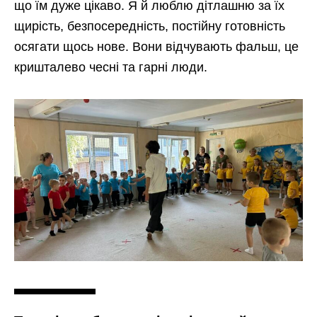
що їм дуже цікаво. Я й люблю дітлашню за їх
щирість, безпосередність, постійну готовність
осягати щось нове. Вони відчувають фальш, це
кришталево чесні та гарні люди.