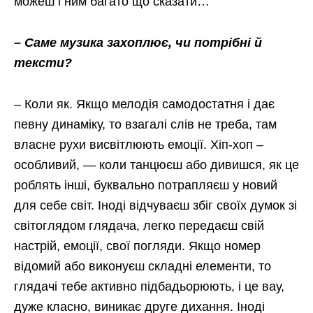
можеш і ним багато що сказати…
– Саме музика захоплює, чи потрібні й
тексти?
– Коли як. Якщо мелодія самодостатня і дає
певну динаміку, то взагалі слів не треба, там
власне рухи висвітлюють емоції. Хіп-хоп –
особливий, — коли танцюєш або дивишся, як це
роблять інші, буквально потрапляєш у новий
для себе світ. Іноді відчуваєш збіг своїх думок зі
світоглядом глядача, легко передаєш свій
настрій, емоції, свої погляди. Якщо номер
відомий або виконуєш складні елементи, то
глядачі тебе активно підбадьорюють, і це вау,
дуже класно, виникає друге дихання. Іноді