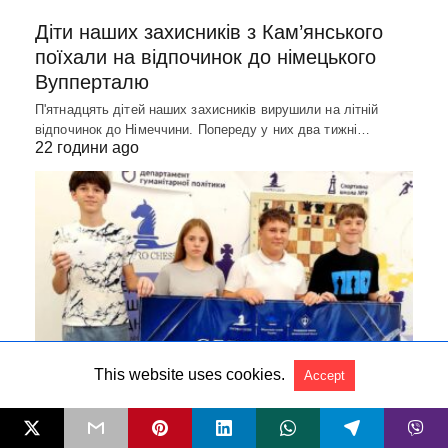
Діти наших захисників з Кам’янського
поїхали на відпочинок до німецького
Вупперталю
П'ятнадцять дітей наших захисників вирушили на літній
відпочинок до Німеччини. Попереду у них два тижні…
22 години ago
This website uses cookies.
Accept
МІСТО
Шахісти з Кам’янського – у п’ятірці