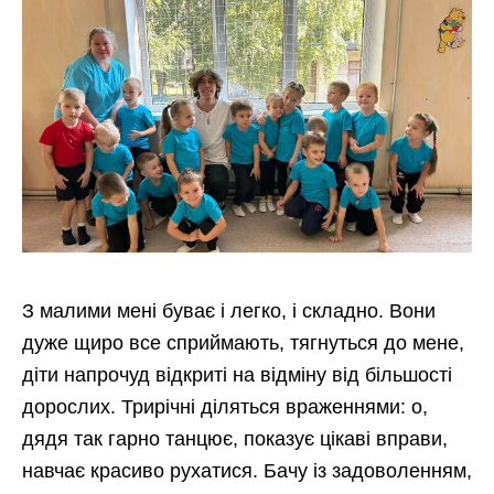
З малими мені буває і легко, і складно. Вони
дуже щиро все сприймають, тягнуться до мене,
діти напрочуд відкриті на відміну від більшості
дорослих. Трирічні діляться враженнями: о,
дядя так гарно танцює, показує цікаві вправи,
навчає красиво рухатися. Бачу із задоволенням,