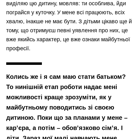
виділяю цю дитину, мовляв: ти особлива, йди
пограйся у куточку. У мене всі працюють, всіх
хвалю, інакше не має бути. З дітьми цікаво ще й
тому, що отримуєш певні уявлення про них, це
вже якийсь характер, це вже ознаки майбутньої
професії.
Колись же і я сам маю стати батьком?
То нинішній етап роботи надає мені
можливості краще зрозуміти, як у
майбутньому поводитись зі своєю
дитиною. Поки що за планами у мене –
кар’єра, а потім – обов’язково сім’я. І
діти. Зараз мої малі навчають мене