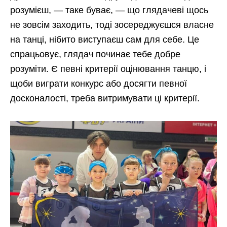
розумієш, — таке буває, — що глядачеві щось
не зовсім заходить, тоді зосереджуєшся власне
на танці, нібито виступаєш сам для себе. Це
спрацьовує, глядач починає тебе добре
розуміти. Є певні критерії оцінювання танцю, і
щоби виграти конкурс або досягти певної
досконалості, треба витримувати ці критерії.