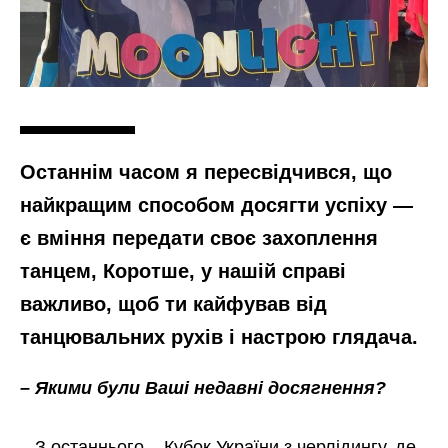
Останнім часом я пересвідчився, що
найкращим способом досягти успіху —
є вміння передати своє захоплення
танцем, Коротше, у нашій справі
важливо, щоб ти кайфував від
танцювальних рухів і настрою глядача.
– Якими були Ваші недавні досягнення?
– З останнього – Кубок України з черлідингу, де