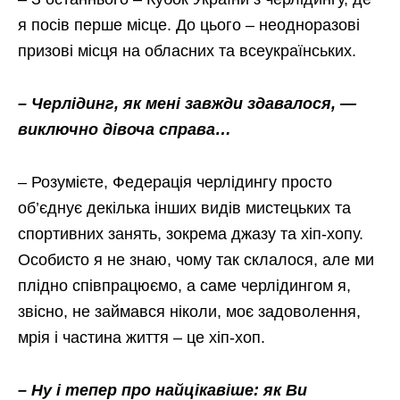
я посів перше місце. До цього – неодноразові
призові місця на обласних та всеукраїнських.
– Черлідинг, як мені завжди здавалося, —
виключно дівоча справа…
– Розумієте, Федерація черлідингу просто
об’єднує декілька інших видів мистецьких та
спортивних занять, зокрема джазу та хіп-хопу.
Особисто я не знаю, чому так склалося, але ми
плідно співпрацюємо, а саме черлідингом я,
звісно, не займався ніколи, моє задоволення,
мрія і частина життя – це хіп-хоп.
– Ну і тепер про найцікавіше: як Ви