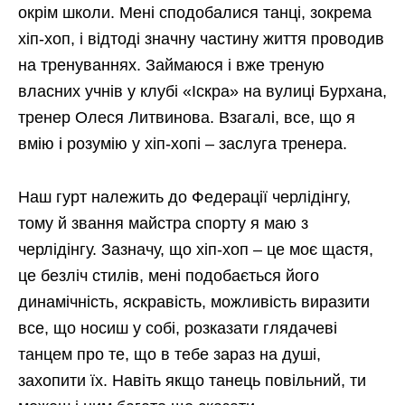
окрім школи. Мені сподобалися танці, зокрема
хіп-хоп, і відтоді значну частину життя проводив
на тренуваннях. Займаюся і вже треную
власних учнів у клубі «Іскра» на вулиці Бурхана,
тренер Олеся Литвинова. Взагалі, все, що я
вмію і розумію у хіп-хопі – заслуга тренера.
Наш гурт належить до Федерації черлідінгу,
тому й звання майстра спорту я маю з
черлідінгу. Зазначу, що хіп-хоп – це моє щастя,
це безліч стилів, мені подобається його
динамічність, яскравість, можливість виразити
все, що носиш у собі, розказати глядачеві
танцем про те, що в тебе зараз на душі,
захопити їх. Навіть якщо танець повільний, ти