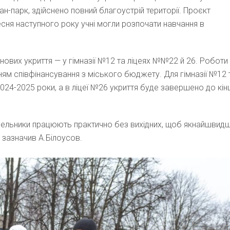
н-парк, здійснено повний благоустрій території. Проєкт
сня наступного року учні могли розпочати навчання в
 нових укриття — у гімназії №12 та ліцеях №№22 й 26. Роботи
м співфінансування з міського бюджету. Для гімназії №12 
024-2025 роки, а в ліцеї №26 укриття буде завершено до кін
івельники працюють практично без вихідних, щоб якнайшвид
 зазначив А.Білоусов.