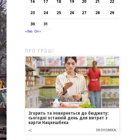
16
17
18
19
20
21
22
23
24
25
26
27
28
29
30
31
« Лис
Січ »
ПРО ГРОШІ
31.07.2026
Згорить та повернеться до бюджету:
сьогодні останній день для витрат з
карти Нацкешбека
ЕКОНОМІКА