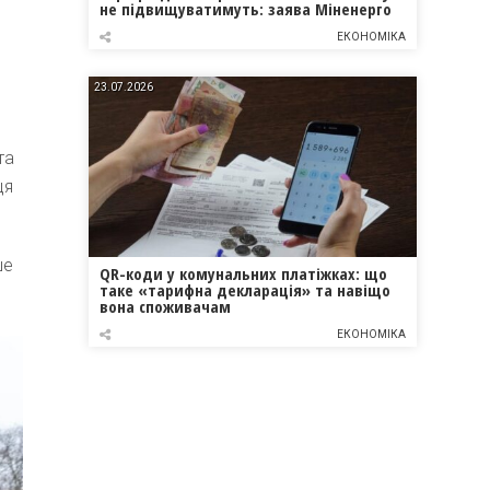
не підвищуватимуть: заява Міненерго
ЕКОНОМІКА
23.07.2026
та
ця
ше
QR-коди у комунальних платіжках: що
таке «тарифна декларація» та навіщо
вона споживачам
ЕКОНОМІКА