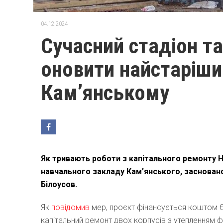
04.12.2024
Сучасний стадіон т
оновити найстаріши
Кам’янському
Як тривають роботи з капітального ремонту Н
навчального закладу Кам’янського, засновано
Білоусов.
Як
повідомив
мер, проєкт фінансується коштом Є
капітальний ремонт двох корпусів з утепленням ф