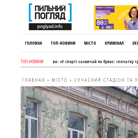
ГОЛОВНА
ТОП-НОВИНИ
МІСТО
КРИМІНАЛ
ЕК
Лариса Коновалова: «У спорті зазвичай як буває: спочатку тренер вед
ТОП-НОВИНИ
ГЛАВНАЯ
»
МІСТО
»
СУЧАСНИЙ СТАДІОН ТА 
НАВЧАЛЬНИЙ ЗАКЛАД В КАМ’ЯНСЬКОМУ