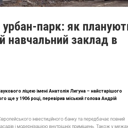
а урбан-парк: як плануют
й навчальний заклад в
аукового ліцею імені Анатолія Лигуна – найстарішого
го ще у 1906 році, перевірив міський голова Андрій
вропейського інвестиційного банку та передбачає повний
асадів і модернізацією внутрішніх приміщень. Також у межа