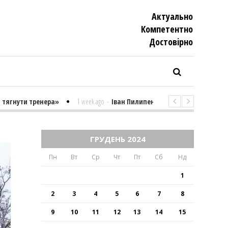
Актуально
Компетентно
Достовiрно
тренера»
1 week ago
-
Іван Пилипенко «Найважчими є суто психолог
ГРУДЕНЬ 2024
Пн
Вт
Ср
Чт
Пт
Сб
Нд
1
2
3
4
5
6
7
8
9
10
11
12
13
14
15