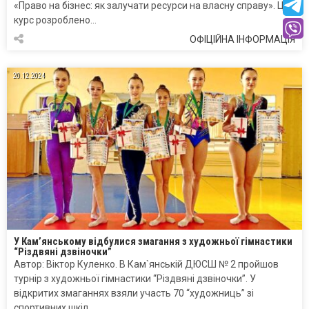
«Право на бізнес: як залучати ресурси на власну справу». Цей
курс розроблено…
ОФІЦІЙНА ІНФОРМАЦІЯ
20.12.2024
У Кам’янському відбулися змагання з художньої гімнастики
“Різдвяні дзвіночки”
Автор: Віктор Куленко. В Кам`янській ДЮСШ № 2 пройшов
турнір з художньої гімнастики “Різдвяні дзвіночки”. У
відкритих змаганнях взяли участь 70 “художниць” зі
спортивних шкіл…