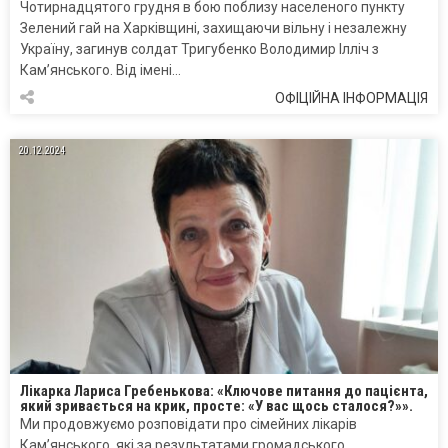
Чотирнадцятого грудня в бою поблизу населеного пункту
Зелений гай на Харківщині, захищаючи вільну і незалежну
Україну, загинув солдат Тригубенко Володимир Ілліч з
Кам’янського. Від імені…
ОФІЦІЙНА ІНФОРМАЦІЯ
20.12.2024
Лікарка Лариса Гребенькова: «Ключове питання до пацієнта,
який зривається на крик, просте: «У вас щось сталося?»».
Ми продовжуємо розповідати про сімейних лікарів
Кам’янського, які за результатами громадського