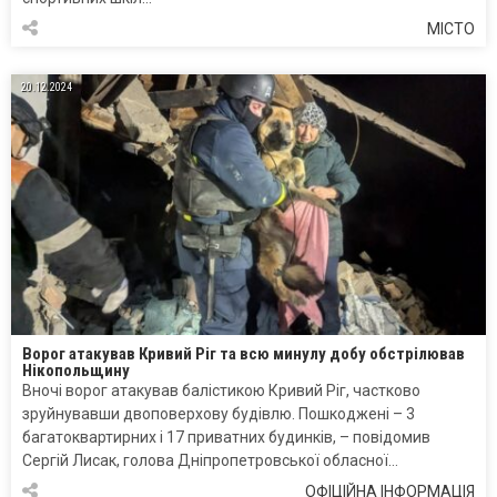
МІСТО
20.12.2024
Ворог атакував Кривий Ріг та всю минулу добу обстрілював
Нікопольщину
Вночі ворог атакував балістикою Кривий Ріг, частково
зруйнувавши двоповерхову будівлю. Пошкоджені – 3
багатоквартирних і 17 приватних будинків, – повідомив
Сергій Лисак, голова Дніпропетровської обласної…
ОФІЦІЙНА ІНФОРМАЦІЯ