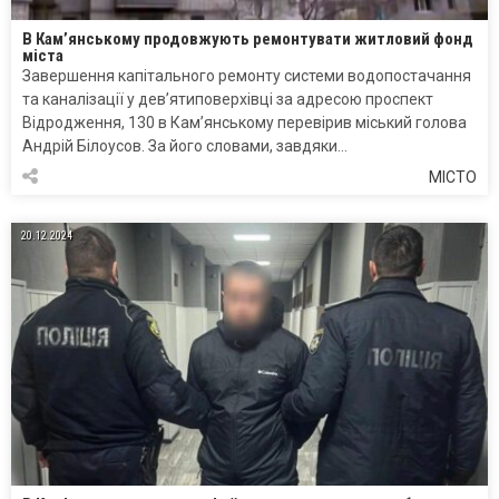
В Кам’янському продовжують ремонтувати житловий фонд
міста
Завершення капітального ремонту системи водопостачання
та каналізації у дев’ятиповерхівці за адресою проспект
Відродження, 130 в Кам’янському перевірив міський голова
Андрій Білоусов. За його словами, завдяки…
МІСТО
20.12.2024