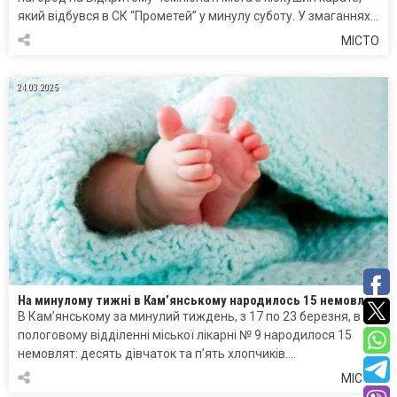
який відбувся в СК “Прометей” у минулу суботу. У змаганнях…
МІСТО
24.03.2025
На минулому тижні в Кам’янському народилось 15 немовлят
В Кам’янському за минулий тиждень, з 17 по 23 березня, в
пологовому відділенні міської лікарні № 9 народилося 15
немовлят: десять дівчаток та п’ять хлопчиків….
МІСТО