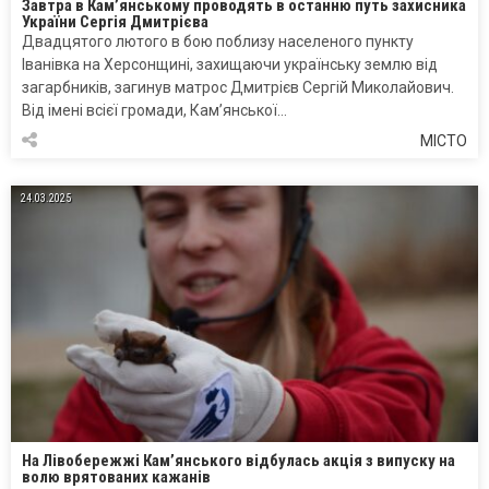
Завтра в Кам’янському проводять в останню путь захисника
України Сергія Дмитрієва
Двадцятого лютого в бою поблизу населеного пункту
Іванівка на Херсонщині, захищаючи українську землю від
загарбників, загинув матрос Дмитрієв Сергій Миколайович.
Від імені всієї громади, Кам’янської…
МІСТО
24.03.2025
На Лівобережжі Кам’янського відбулась акція з випуску на
волю врятованих кажанів