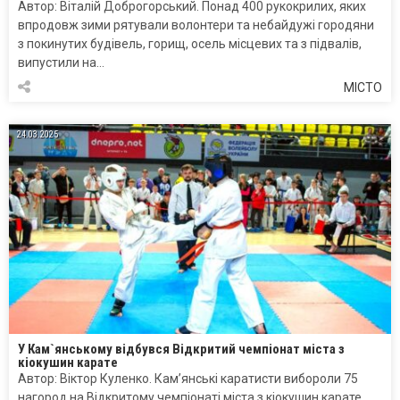
Автор: Віталій Доброгорський. Понад 400 рукокрилих, яких
впродовж зими рятували волонтери та небайдужі городяни
з покинутих будівель, горищ, осель місцевих та з підвалів,
випустили на…
МІСТО
24.03.2025
У Кам`янському відбувся Відкритий чемпіонат міста з
кіокушин карате
Автор: Віктор Куленко. Кам’янські каратисти вибороли 75
нагород на Відкритому чемпіонаті міста з кіокушин карате,