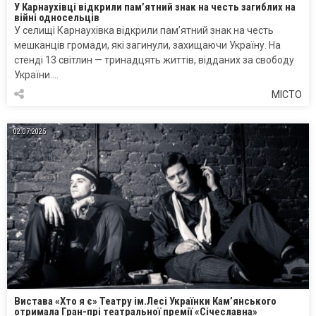
У Карнаухівці відкрили пам’ятний знак на честь загиблих на
війні односельців
У селищі Карнаухівка відкрили памʼятний знак на честь
мешканців громади, які загинули, захищаючи Україну. На
стенді 13 світлин — тринадцять життів, відданих за свободу
України….
МІСТО
02.07.2025
Вистава «Хто я є» Театру ім.Лесі Українки Кам’янського
отримала Гран-прі театральної премії «Січеславна»