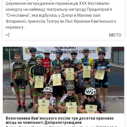
Церемонія нагородження переможців XXX Фестивалю-
конкурсу на найвищу театральну нагороду Придніпров’я
“Січеславна”, яка відбулась у Дніпрі в Малому залі
Філармонії, принесла Театру ім.Лесі Українки Кам’янського
перемогу…
МІСТО
02.07.2025
Велогонники Кам’янського посіли три десятки призових
місць на чемпіонаті Дніпропетровщини