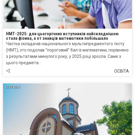
НМТ-2025: для цьогорічних вступників найскладнішою
стала фізика, а от знавців математики побільшало
Частка складачів національного мультипредментого тесту
(НМТ), хто подолав “пороговий” бал із математики, порівняно
з результатами минулого року, у 2025 році зросла. Саме з
цього предмета…
ОСВІТА
02.07.2025