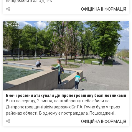
повідомили в АТ «ДТЕК…
ОФІЦІЙНА ІНФОРМАЦІЯ
02.07.2025
Вночі росіяни атакували Дніпропетровщину безпілотниками
В ніч на середу, 2 липня, наші оборонці неба збили на
Дніпропетровщині вісім ворожих БпЛА. Гучно було у трьох
районах області. В одному є постраждала. Пошкоджені…
ОФІЦІЙНА ІНФОРМАЦІЯ