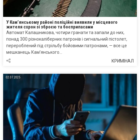
У Кам’янському районі поліційні виявили у місцевого
жителя схрон зі зброєю та боєприпасами
Автомат Калашникова, чотири гранати та запали до них,
понад 300 різнокаліберних патронів і сигнальний пістолет,
перероблений під стрільбу бойовими патронами, — все це
мешканець Кам’янського…
КРИМІНАЛ
02.07.2025