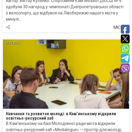
Автор: Віктор Куленко. Спортсмени Кам’янської ДЮСШ № 4
здобули 30 нагород у чемпіонаті Дніпропетровської області
з велоспорту, що відбувся на Лівобережжі нашого міста у
минулі…
МІСТО
02.07.2025
Навчання та розвиток молоді: в Кам’янському відкрили
освітньо-ресурсний хаб
В Кам’янському на базі Молодіжної ради міста відкрили
освітньо-ресурсний хаб «Medialogue» — простір для молоді,