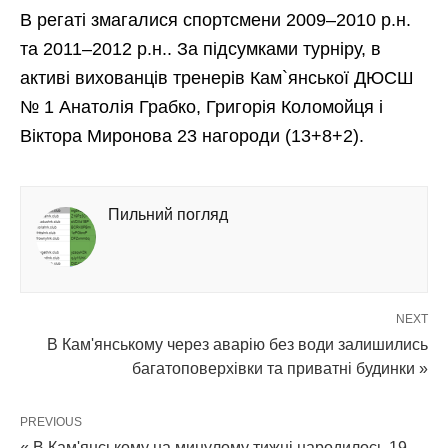
В регаті змагалися спортсмени 2009–2010 р.н.
та 2011–2012 р.н.. За підсумками турніру, в
активі вихованців тренерів Кам`янської ДЮСШ
№ 1 Анатолія Грабко, Григорія Коломойця і
Віктора Миронова 23 нагороди (13+8+2).
Пильний погляд
NEXT
В Кам'янському через аварію без води залишились
багатоповерхівки та приватні будинки »
PREVIOUS
« В Кам'янському на минулому тижні народилось 19