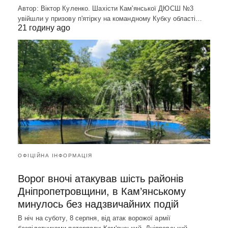
Автор: Віктор Куленко. Шахісти Кам'янської ДЮСШ №3
увійшли у призову п'ятірку на командному Кубку області…
21 годину ago
ОФІЦІЙНА ІНФОРМАЦІЯ
Ворог вночі атакував шість районів
Дніпропетровщини, в Кам’янському
минулось без надзвичайних подій
В ніч на суботу, 8 серпня, від атак ворожої армії