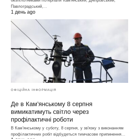
безпілотниками потерпали Кам'янський, Дніпровський,
Павлоградський,…
1 день ago
ОФІЦІЙНА ІНФОРМАЦІЯ
Де в Кам’янському 8 серпня
вимикатимуть світло через
профілактичні роботи
В Кам'янському у суботу, 8 серпня, у зв'язку з виконанням
профілактичних робіт відбудеться тимчасове припинення…