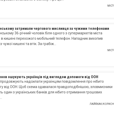
МІСТ
янському затримали чергового мисливця за чужими телефонами
нському 36-річний чоловік біля одного з супермаркетів міста
 в кишені перехожого мобільний телефон. Нападник вихопив
з чужої кишені та втік. За грабіж…
МІСТ
знов ошукують українців під виглядом допомоги від ООН
 продовжують надсилати українцям повідомлення про нібито
гу від ООН. Щоб схема здавалася правдоподібнішою, зловмисники
ь один з українських банків для нібито отримання грошових
….
ЛАЙФХАК/КОРИСН