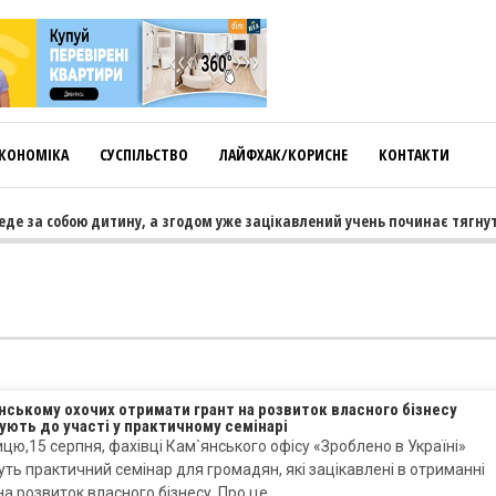
КОНОМІКА
СУСПІЛЬСТВО
ЛАЙФХАК/КОРИСНЕ
КОНТАКТИ
е за собою дитину, а згодом уже зацікавлений учень починає тягнути 
нському охочих отримати грант на розвиток власного бізнесу
ють до участі у практичному семінарі
ицю,15 серпня, фахівці Кам`янського офісу «Зроблено в Україні»
ть практичний семінар для громадян, які зацікавлені в отриманні
на розвиток власного бізнесу. Про це…