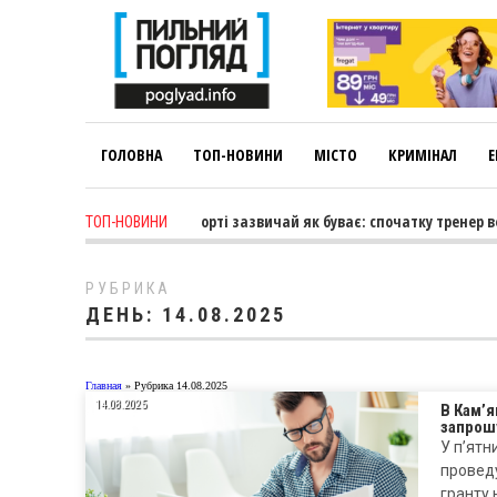
ГОЛОВНА
ТОП-НОВИНИ
МІСТО
КРИМІНАЛ
Е
Лариса Коновалова: «У спорті зазвичай як буває: спочатку тренер вед
ТОП-НОВИНИ
РУБРИКА
ДЕНЬ:
14.08.2025
Главная
»
Рубрика 14.08.2025
14.08.2025
В Кам’я
запрошу
У п’ятн
проведу
гранту 