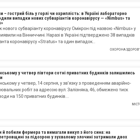
 – гострий біль у горлі чи охриплість: в Україні лабораторно
дили випадки нових субваріантів коронавірусу — «Nimbus» та
s»
 нового субваріанту коронавірусу Омікрон під назвою «Nimbus» у
виявили на Вінниччині. Наразі в Україні підтверджено 38 випадків
анта коронавірусу «Stratus» та один випадок…
ОХОРОНА ЗДОРОВ'
нському у четвер півтори сотні приватних будинків залишились
ди
нському у четвер, 14 серпня, у зв’язку з проведенням аварійно-
ювальних робіт за адресою вул. Залізняка, 46, обмежено тиск
води на 150 приватних будинків….
МІСТ
 й побили фермера та вимагали викуп з його сина: на
етровщині за підозрою у зухвалому злочині затримали двох