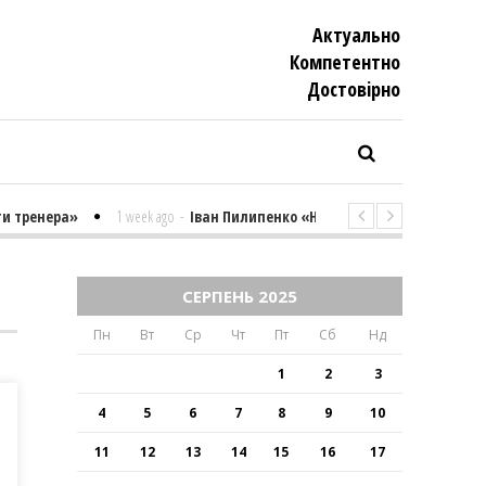
Актуально
Компетентно
Достовiрно
тренера»
1 week ago
-
Іван Пилипенко «Найважчими є суто психологі
СЕРПЕНЬ 2025
Пн
Вт
Ср
Чт
Пт
Сб
Нд
1
2
3
4
5
6
7
8
9
10
11
12
13
14
15
16
17