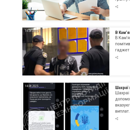
14.08.2025
В Кам’
В Кам’я
помітив
гаджет 
14.08.2025
Шахраї 
Шахраї
допомо
вказуют
виплат