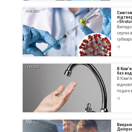
14.08.2025
Симтоми
підтвер
«Stratu
Випадок
серпні 
субварі
14.08.2025
В Кам’я
без во
В Кам’я
відновл
подачі 
14.08.2025
Викрали
Дніпроп