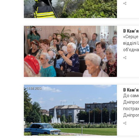
14.08.2025
В Кам’я
«Серце 
відділі
об’єдна
14.08.2025
В Кам’я
До само
Дніпроп
постраж
Дніпро