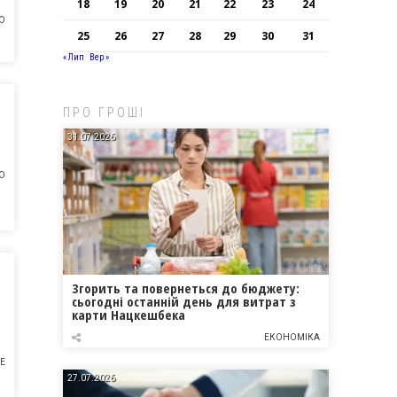
18
19
20
21
22
23
24
О
25
26
27
28
29
30
31
« Лип
Вер »
ПРО ГРОШІ
31.07.2026
О
Згорить та повернеться до бюджету:
сьогодні останній день для витрат з
карти Нацкешбека
ЕКОНОМІКА
Е
27.07.2026