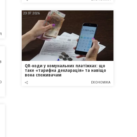
23.07.2026
Л
в
QR-коди у комунальних платіжках: що
таке «тарифна декларація» та навіщо
вона споживачам
О
ЕКОНОМІКА