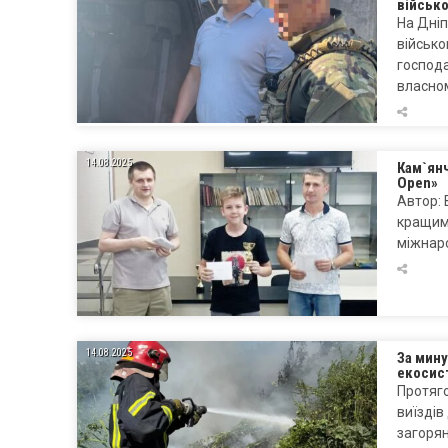
військ
На Дні
військо
господа
власно
14.08.2025
Кам`ян
Open»
Автор:
кращим 
міжнар
14.08.2025
За мину
екосис
Протяго
виїздів
загорян