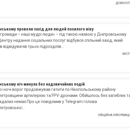
ДОВКІЛЛ
нському провели захід для людей похилого віку
громади – наші мудрі люди» – під такою назвою у Дніпровському
 Центру надання соціальних послуг відбувся спільний захід, який
в відвідувачів трьох підрозділів…
МІСТ
нському ніч минула без надзвичайних подій
ї ночі ворог продовжував гатити по Нікопольському району
етровщини артилерією та FPV-дронами. Обійшлось без загиблих т
далих немає.Про це повідомив у Telegram голова
петровської…
ОФІЦІЙНА ІНФОРМАЦІ