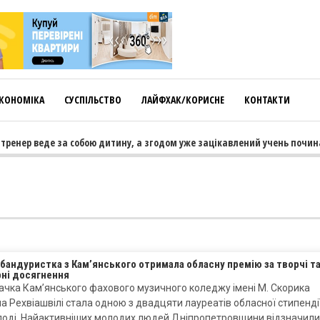
КОНОМІКА
СУСПІЛЬСТВО
ЛАЙФХАК/КОРИСНЕ
КОНТАКТИ
тренер веде за собою дитину, а згодом уже зацікавлений учень почина
бандуристка з Кам’янського отримала обласну премію за творчі т
рні досягнення
чка Кам’янського фахового музичного коледжу імені М. Скорика
 Рехвіашвілі стала одною з двадцяти лауреатів обласної стипенді
лоді. Найактивніших молодих людей Дніпропетровщини відзначили