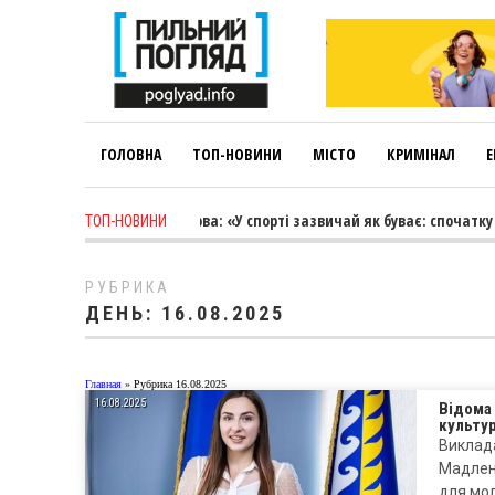
ГОЛОВНА
ТОП-НОВИНИ
МІСТО
КРИМІНАЛ
Е
 week ago
-
Лариса Коновалова: «У спорті зазвичай як буває: спочатку 
ТОП-НОВИНИ
РУБРИКА
ДЕНЬ:
16.08.2025
Главная
»
Рубрика 16.08.2025
16.08.2025
Відома 
культу
Виклада
Мадлена
для мо