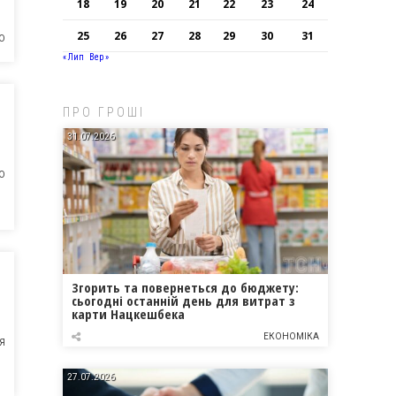
18
19
20
21
22
23
24
25
26
27
28
29
30
31
О
« Лип
Вер »
ПРО ГРОШІ
31.07.2026
О
Згорить та повернеться до бюджету:
сьогодні останній день для витрат з
карти Нацкешбека
ЕКОНОМІКА
Я
27.07.2026