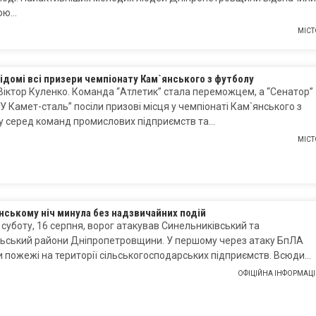
ою…
МІСТ
ідомі всі призери чемпіонату Кам`янського з футболу
Віктор Куленко. Команда “Атлетик” стала переможцем, а “Сенатор”
У Камет-сталь” посіли призові місця у чемпіонаті Кам`янського з
у серед команд промислових підприємств та…
МІСТ
нському ніч минула без надзвичайних подій
а суботу, 16 серпня, ворог атакував Синельниківський та
льський райони Дніпропетровщини. У першому через атаку БпЛА
 пожежі на території сільськогосподарських підприємств. Всюди…
ОФІЦІЙНА ІНФОРМАЦІ