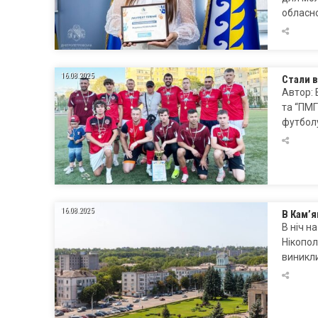
обласн
16.08.2025
Стали в
Автор: 
та “ПМГ
футбол
16.08.2025
В Кам’я
В ніч н
Нікопо
виникли