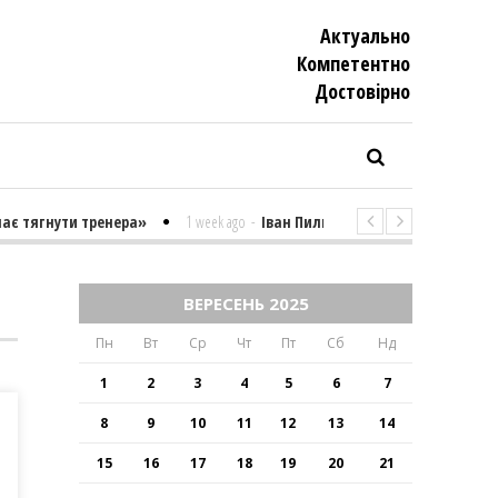
Актуально
Компетентно
Достовiрно
 тягнути тренера»
1 week ago
-
Іван Пилипенко «Найважчими є суто
ВЕРЕСЕНЬ 2025
Пн
Вт
Ср
Чт
Пт
Сб
Нд
1
2
3
4
5
6
7
8
9
10
11
12
13
14
15
16
17
18
19
20
21