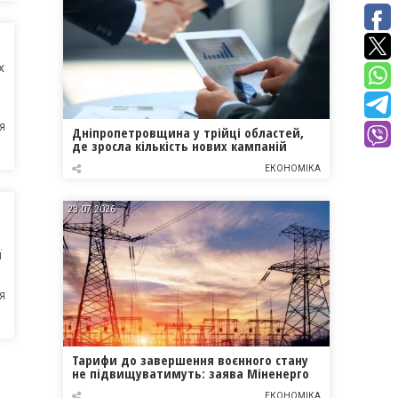
х
Я
Дніпропетровщина у трійці областей,
де зросла кількість нових кампаній
ЕКОНОМІКА
23.07.2026
ї
Я
Тарифи до завершення воєнного стану
не підвищуватимуть: заява Міненерго
ЕКОНОМІКА