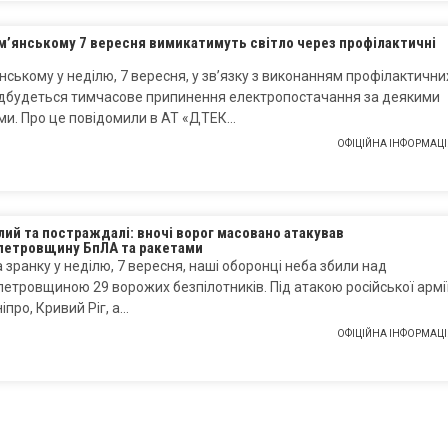
м’янському 7 вересня вимикатимуть світло через профілактичні
нському у неділю, 7 вересня, у зв’язку з виконанням профілактични
відбудеться тимчасове припинення електропостачання за деякими
ми. Про це повідомили в АТ «ДТЕК…
ОФІЦІЙНА ІНФОРМАЦІ
лий та постраждалі: вночі ворог масовано атакував
петровщину БпЛА та ракетами
а зранку у неділю, 7 вересня, наші оборонці неба збили над
етровщиною 29 ворожих безпілотників. Під атакою російської армі
іпро, Кривий Ріг, а…
ОФІЦІЙНА ІНФОРМАЦІ