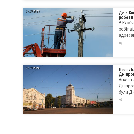
07.09.2025
Де в Ка
роботи
В Кам’я
робіт 
адреса
07.09.2025
Є загиб
Дніпро
Вночі т
Дніпроп
були Дн