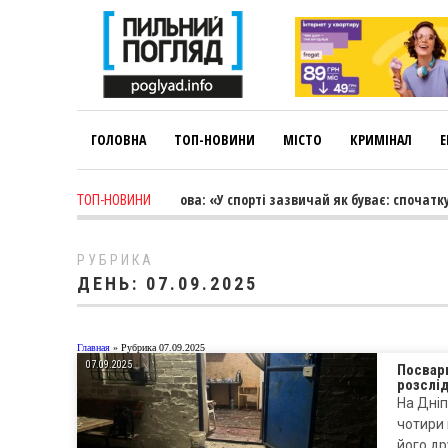
ГОЛОВНА
ТОП-НОВИНИ
МІСТО
КРИМІНАЛ
Е
5 days ago
-
Лариса Коновалова: «У спорті зазвичай як буває: спочатку т
ТОП-НОВИНИ
РУБРИКА
ДЕНЬ:
07.09.2025
Главная
»
Рубрика 07.09.2025
07.09.2025
Посвар
розслід
На Дніп
чотири 
його д