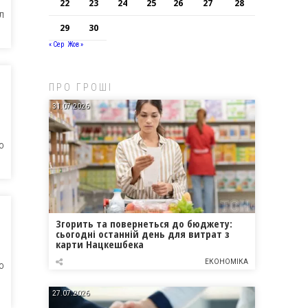
22
23
24
25
26
27
28
Л
29
30
« Сер
Жов »
ПРО ГРОШІ
31.07.2026
О
Згорить та повернеться до бюджету:
сьогодні останній день для витрат з
карти Нацкешбека
ЕКОНОМІКА
О
27.07.2026