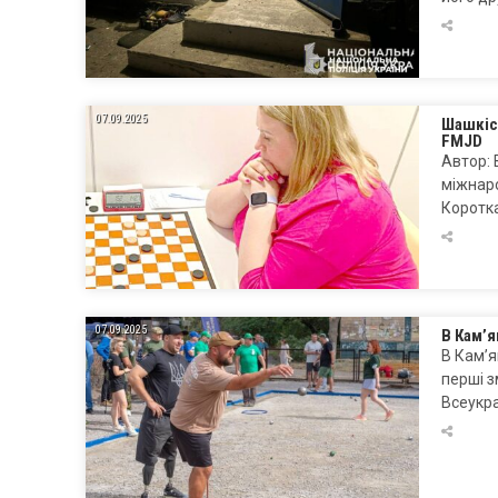
07.09.2025
Шашкіс
FMJD
Автор: 
міжнар
Коротка
07.09.2025
В Кам’я
В Кам’я
перші з
Всеукра