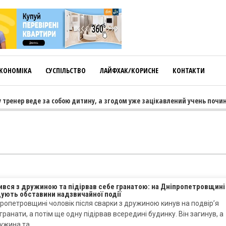
КОНОМІКА
СУСПІЛЬСТВО
ЛАЙФХАК/КОРИСНЕ
КОНТАКТИ
ренер веде за собою дитину, а згодом уже зацікавлений учень починає
ився з дружиною та підірвав себе гранатою: на Дніпропетровщині
ують обставини надзвичайної події
ропетровщині чоловік після сварки з дружиною кинув на подвір’я
гранати, а потім ще одну підірвав всередині будинку. Він загинув, а
ружина та…