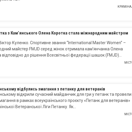
КРИМІНА
тка з Кам’янського Олена Коротка стала міжнародним майстром
Віктор Куленко. Спортивне звання “International Master Women” –
одний майстер FMJD серед жінок отримала кам’янчанка Олена
 відповідно до рішення Всесвітньої федерації шашок (FMJD)…
МІСТ
нському відбулись змагання з петанку для ветеранів
нському відкрили сучасний майданчик для гри у петанк та провели
магання в рамках всеукраїнського проєкту «Петанк для ветеранів»
їнської Ветеранської Ліги Петанку. Як…
МІСТ