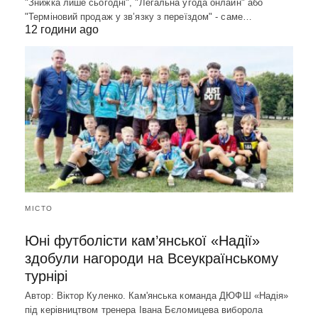
"Знижка лише сьогодні", "Легальна угода онлайн" або
"Терміновий продаж у зв’язку з переїздом" - саме…
12 години ago
МІСТО
Юні футболісти кам’янської «Надії»
здобули нагороди на Всеукраїнському
турнірі
Автор: Віктор Куленко. Кам'янська команда ДЮФШ «Надія»
під керівництвом тренера Івана Бєломицева виборола