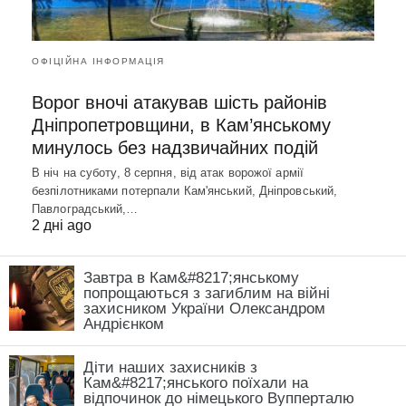
ОФІЦІЙНА ІНФОРМАЦІЯ
Ворог вночі атакував шість районів
Дніпропетровщини, в Кам’янському
минулось без надзвичайних подій
В ніч на суботу, 8 серпня, від атак ворожої армії
безпілотниками потерпали Кам'янський, Дніпровський,
Павлоградський,…
2 дні ago
Завтра в Кам&#8217;янському
попрощаються з загиблим на війні
захисником України Олександром
Андрієнком
Діти наших захисників з
Кам&#8217;янського поїхали на
відпочинок до німецького Вупперталю