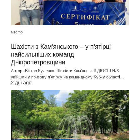
МІСТО
Шахісти з Кам’янського – у п’ятірці
найсильніших команд
Дніпропетровщини
Автор: Віктор Куленко. Шахісти Кам'янської ДЮСШ №3
увійшли у призову п'ятірку на командному Кубку області…
2 дні ago