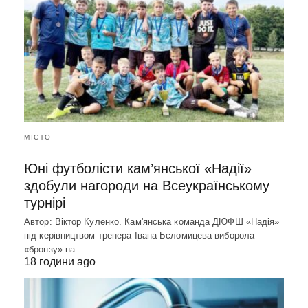
МІСТО
Юні футболісти кам’янської «Надії»
здобули нагороди на Всеукраїнському
турнірі
Автор: Віктор Куленко. Кам'янська команда ДЮФШ «Надія»
під керівництвом тренера Івана Бєломицева виборола
«бронзу» на…
18 години ago