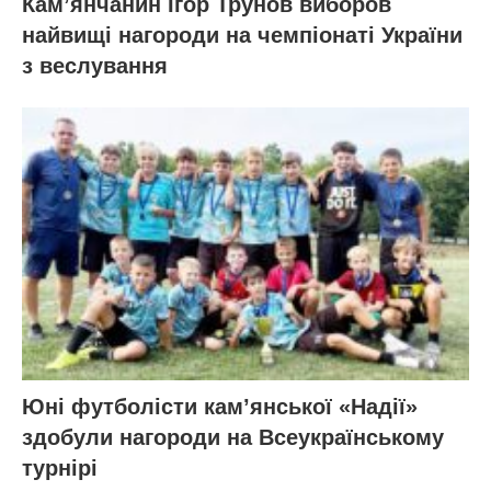
Кам’янчанин Ігор Трунов виборов
найвищі нагороди на чемпіонаті України
з веслування
Юні футболісти кам’янської «Надії»
здобули нагороди на Всеукраїнському
турнірі