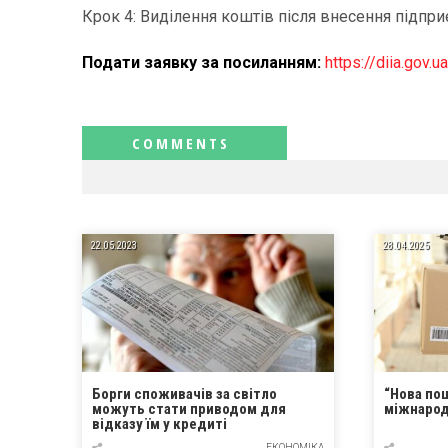
Крок 4: Виділення коштів після внесення підпр
Подати заявку за посиланням:
https://diia.gov.
RELATED NEWS
22.05.2023
28.04.2025
Борги споживачів за світло
“Нова по
можуть стати приводом для
міжнарод
відказу їм у кредиті
ЕКОНОМІКА