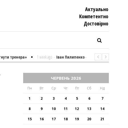
Актуально
Компетентно
Достовiрно
ти тренера»
1 week ago
-
Іван Пилипенко «Найважчими є суто психо
В
ЧЕРВЕНЬ 2026
Пн
Вт
Ср
Чт
Пт
Сб
Нд
1
2
3
4
5
6
7
8
9
10
11
12
13
14
15
16
17
18
19
20
21