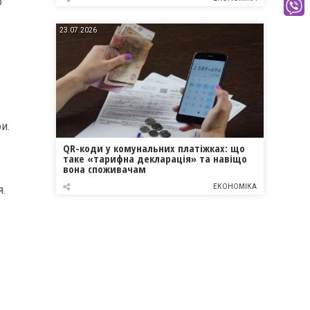
о
23.07.2026
и.
QR-коди у комунальних платіжках: що
таке «тарифна декларація» та навіщо
вона споживачам
ЕКОНОМІКА
я.