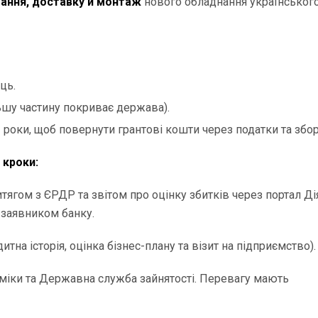
ання, доставку й монтаж
нового обладнання українськог
ць.
ьшу частину покриває держава).
оки, щоб повернути грантові кошти через податки та збор
 кроки:
тягом з ЄРДР та звітом про оцінку збитків через портал Ді
 заявником банку.
тна історія, оцінка бізнес-плану та візит на підприємство).
міки та Державна служба зайнятості. Перевагу мають