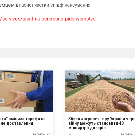
иємцем власної частки співфінансування.
ua/services/grant-na-pererobne-pidpriyemstvo
.
31.12.2022
шта” змінила тарифи на
Збитки агросектору України чер
не доставлення
війну можуть становити 40
мільярдів доларів
ЕКОНОМІКА
ЕКОНОМІ