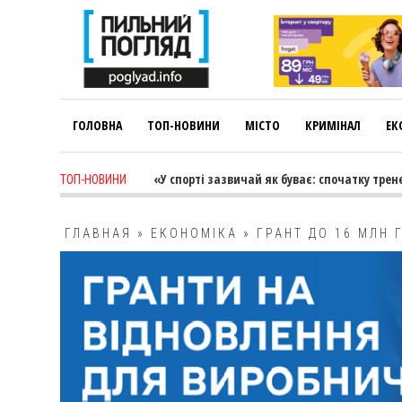
ГОЛОВНА
ТОП-НОВИНИ
МІСТО
КРИМІНАЛ
ЕК
go
-
Лариса Коновалова: «У спорті зазвичай як буває: спочатку тренер 
ТОП-НОВИНИ
ГЛАВНАЯ
»
ЕКОНОМІКА
»
ГРАНТ ДО 16 МЛН 
ПРОПОНУЮТЬ ВЛАСНИКАМ МІКРО-, МАЛОГО 