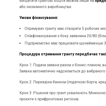
Витратити грантові кошти можна лише на
придб
або іноземного виробництва.
Умови фінансування:
Отримувач гранту має створити 5 робочих міс
Співфінансування з боку заявника 20/80 (біл
Підприємство має працювати щонайменше 3 р
Процедура отримання гранту передбачає такі
Крок 1: Подача заявки разом з бізнес-планом, ви
Заявка автоматично надсилається до вибраного
Крок 2: Перевірка банком (податкові борги, креди
Крок 3: Рішення про грант ухвалюють Мінеконо
проєкти з прифронтових регіонів.