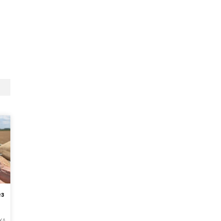
ез
КА