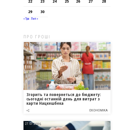
22
23
24
25
26
27
28
29
30
« Тра
Лип »
ПРО ГРОШІ
31.07.2026
Згорить та повернеться до бюджету:
сьогодні останній день для витрат з
карти Нацкешбека
ЕКОНОМІКА
27.07.2026