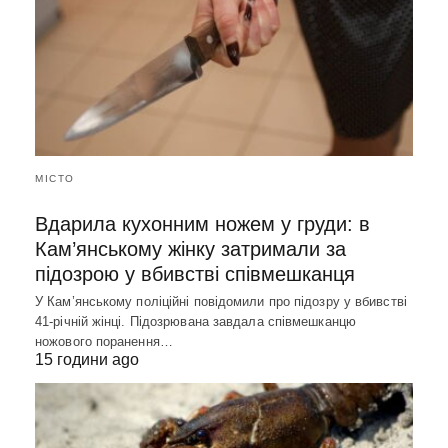
МІСТО
Вдарила кухонним ножем у груди: в
Кам’янському жінку затримали за
підозрою у вбивстві співмешканця
У Кам’янському поліційні повідомили про підозру у вбивстві
41-річній жінці. Підозрювана завдала співмешканцю
ножового поранення…
15 години ago