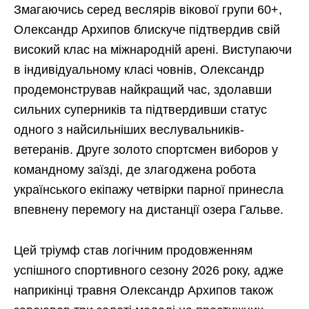
Змагаючись серед веслярів вікової групи 60+,
Олександр Архипов блискуче підтвердив свій
високий клас на міжнародній арені. Виступаючи
в індивідуальному класі човнів, Олександр
продемонстрував найкращий час, здолавши
сильних суперників та підтвердивши статус
одного з найсильніших веслувальників-
ветеранів. Друге золото спортсмен виборов у
командному заїзді, де злагоджена робота
українського екіпажу четвірки парної принесла
впевнену перемогу на дистанції озера Гальве.
Цей тріумф став логічним продовженням
успішного спортивного сезону 2026 року, адже
наприкінці травня Олександр Архипов також