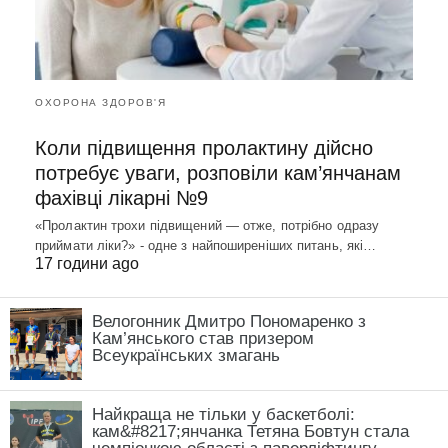
ОХОРОНА ЗДОРОВ'Я
Коли підвищення пролактину дійсно
потребує уваги, розповіли кам’янчанам
фахівці лікарні №9
«Пролактин трохи підвищений — отже, потрібно одразу
приймати ліки?» - одне з найпоширеніших питань, які…
17 години ago
Велогонник Дмитро Пономаренко з
Кам’янського став призером
Всеукраїнських змагань
Найкраща не тільки у баскетболі:
кам&#8217;янчанка Тетяна Бовтун стала