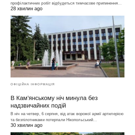
профілактичних робіт відбудеться тимчасове припинення…
28 хвилин ago
ОФІЦІЙНА ІНФОРМАЦІЯ
В Кам’янському ніч минула без
надзвичайних подій
В ніч на четвер, 6 серпня, від атак ворожої армії артилерією
та безпілотниками потерпали Нікопольський…
30 хвилин ago