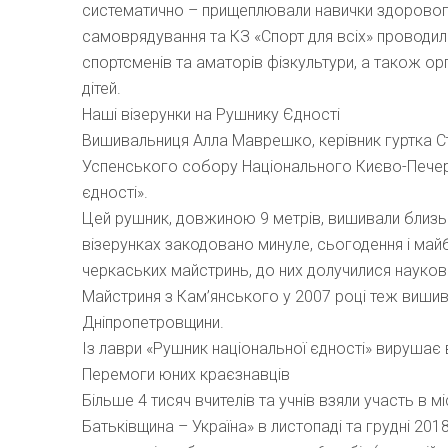
систематично – прищеплювали навички здоровог
самоврядування та КЗ «Спорт для всіх» проводил
спортсменів та аматорів фізкультури, а також орг
дітей.
Наші візерунки на Рушнику Єдності
Вишивальниця Алла Маврешко, керівник гуртка Стан
Успенського собору Національного Києво-Печерс
єдності».
Цей рушник, довжиною 9 метрів, вишивали близьк
візерунках закодовано минуле, сьогодення і майб
черкаських майстринь, до них долучилися науков
Майстриня з Кам’янського у 2007 році теж виши
Дніпропетровщини.
Із лаври «Рушник національної єдності» вирушає в
Перемоги юних краєзнавців
Більше 4 тисяч вчителів та учнів взяли участь в 
Батьківщина – Україна» в листопаді та грудні 201