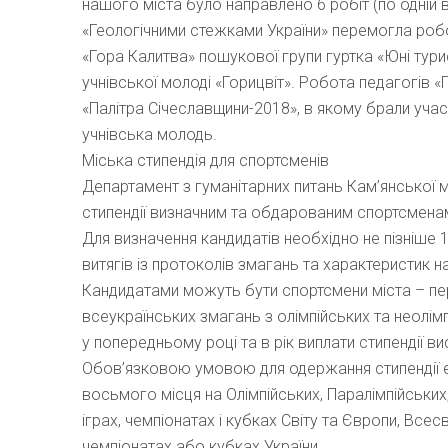
нашого міста було направлено 6 робіт (по одній в к
«Геологічними стежками України» перемогла роб
«Гора Калитва» пошукової групи гуртка «Юні тури
учнівської молоді «Горицвіт». Робота педагогів 
«Палітра Січеславщини-2018», в якому брали учас
учнівська молодь.
Міська стипендія для спортсменів
Департамент з гуманітарних питань Кам’янської 
стипендії визначним та обдарованим спортсмена
Для визначення кандидатів необхідно не пізніше
витягів із протоколів змагань та характеристик на
Кандидатами можуть бути спортсмени міста – пер
всеукраїнських змагань з олімпійських та неолім
у попередньому році та в рік виплати стипендії в
Обов’язковою умовою для одержання стипендії є
восьмого місця на Олімпійських, Паралімпійських,
іграх, чемпіонатах і кубках Світу та Європи, Всес
чемпіонатах або кубках України.