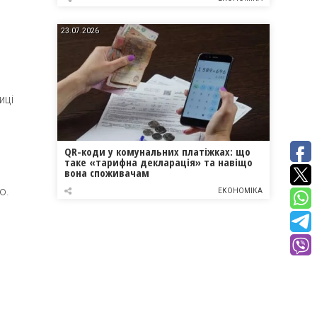
23.07.2026
иці
QR-коди у комунальних платіжках: що
таке «тарифна декларація» та навіщо
вона споживачам
ю.
ЕКОНОМІКА