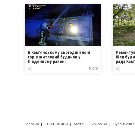
17.10.2024
29.05.2020
В Кам’янському сьогодні вночі
Ремонтув
горів житловий будинок у
біля буди
Південному районі
рада Кам
МІСТО
Головна
ТОП-НОВИНИ
Місто
Економіка
Суспільство