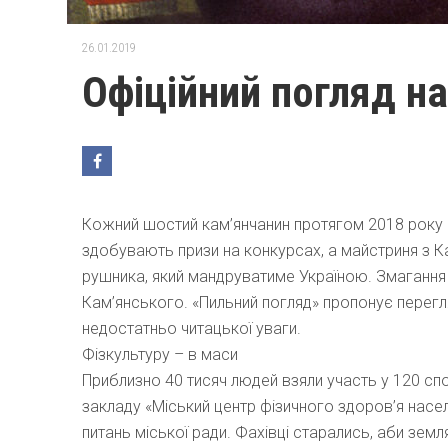
26.01.2019
Офіційний погляд н
Кожний шостий кам’янчанин протягом 2018 року в
здобувають призи на конкурсах, а майстриня з К
рушника, який мандруватиме Україною. Змагання
Кам’янського. «Пильний погляд» пропонує перегля
недостатньо читацької уваги.
Фізкультуру – в маси
Приблизно 40 тисяч людей взяли участь у 120 сп
закладу «Міський центр фізичного здоров’я насел
питань міської ради. Фахівці старались, аби зем