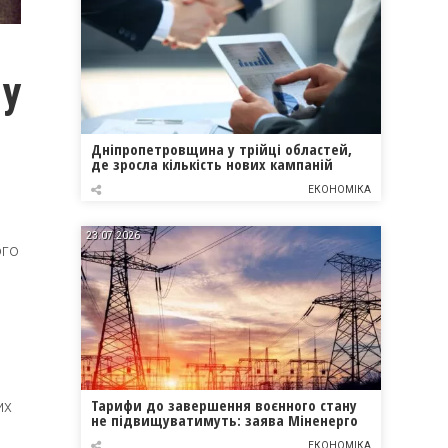
му
Дніпропетровщина у трійці областей,
де зросла кількість нових кампаній
ЕКОНОМІКА
23.07.2026
ого
Тарифи до завершення воєнного стану
их
не підвищуватимуть: заява Міненерго
ЕКОНОМІКА