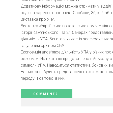
Додаткову інформацію можна отримати у відділі с
ради за адресою: проспект Свободи, 36, к. 4 або
Виставка про УПА
Виставка «Українська повстанська армія – відпо
історії Кам’янського. На 24 банерах представлен
діяльність УПА, багато з яких – із засекречених
Галузевим архівом СБУ.
Експозиція висвітлює діяльність УПА у різних про
режимам. На виставці представлено військову ст
символи УПА. Наводиться статистика бойових висту
На виставці будуть представлені також матеріал
періоду ІІ світової війни.
RELATED NEWS