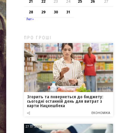
21
22
23
24
25
26
27
28
29
30
31
Лют »
ПРО ГРОШІ
31.07.2026
Згорить та повернеться до бюджету:
сьогодні останній день для витрат з
карти Нацкешбека
ЕКОНОМІКА
27.07.2026