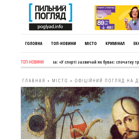
ГОЛОВНА
ТОП-НОВИНИ
МІСТО
КРИМІНАЛ
ЕК
ago
-
Лариса Коновалова: «У спорті зазвичай як буває: спочатку тренер
ТОП-НОВИНИ
ГЛАВНАЯ
»
МІСТО
»
ОФІЦІЙНИЙ ПОГЛЯД НА 