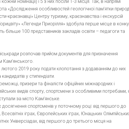
ожній номінації) і 5 з них посіли 1-3 місця. Так, в напрямі
ота «Дослідження особливостей геологічної пам’ятки приро
сти-краєзнавці» Центру туризму, краєзнавства і екскурсій
«Горицвіту» «Легенди Приорілля» здобула перше місце в конку
ть більше 100 представників закладів освіти – педагоги та
міськради розпочав прийом документів для призначення
м Кам’янського.
 1 лютого 2019 року подати клопотання з додаванням до них
 кандидатів у стипендіати.
еможці, призери та фіналісти офіційних міжнародних і
пійських видів спорту, спортсмени з особливими потребами, я
иступали за місто Кам’янське.
 досягнення спортсменів у поточному році: від першого до
 Всесвітніх іграх, Європейських іграх, Юнацьких Олімпійськи
вітніх Універсіадах, від першого до третього місця на