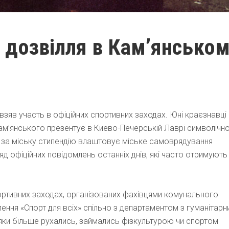
а дозвілля в Кам’янсько
зяв участь в офіційних спортивних заходах. Юні краєзнавці
ам’янського презентує в Киево-Печерській Лаврі символічн
 за міську стипендію влаштовує міське самоврядування
д офіційних повідомлень останніх днів, які часто отримують
ортивних заходах, організованих фахівцями комунального
ення «Спорт для всіх» спільно з департаментом з гуманітарн
ляки більше рухались, займались фізкультурою чи спортом