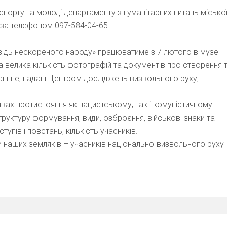
порту та молоді департаменту з гуманітарних питань місько
 за телефоном 097-584-04-65.
відь нескореного народу» працюватиме з 7 лютого в музеї
а велика кількість фотографій та документів про створення 
 раніше, надані Центром досліджень визвольного руху,
явах протистояння як нацистському, так і комуністичному
руктуру формування, види, озброєння, військові знаки та
пів і повстань, кількість учасників.
и наших земляків – учасників національно-визвольного руху