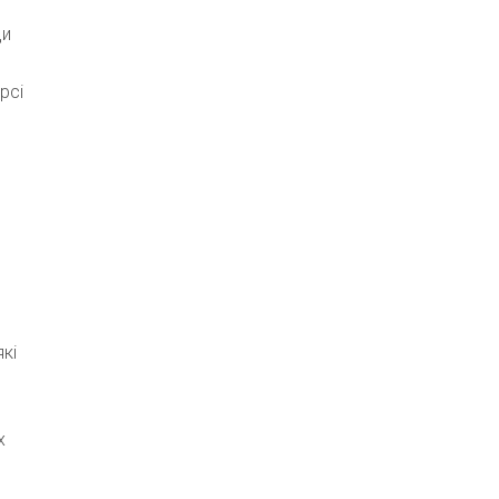
ди
рсі
кі
х