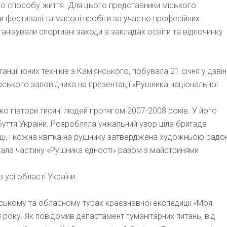
о способу життя. Для цього представники міського
и фестивалі та масові пробіги за участю професійних
анізували спортивні заходи в закладах освіти та відпочинку
ції юних техніків з Кам′янського, побувала 21 січня у дзвін
ького заповідника на презентації «Рушника національної
о півтори тисячі людей протягом 2007-2008 років. У його
уття України. Розробляла унікальний узор ціла бригада
ці, і кожна квітка на рушнику затверджена художньою радо
вала частину «Рушника єдності» разом з майстринями
 усі області України.
міському та обласному турах краєзнавчої експедиції «Моя
8 року. Як повідомив департамент гуманітарних питань,
в
ід