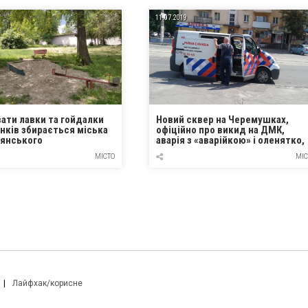
11.07.2019
ати лавки та гойдалки
Новий сквер на Черемушках,
нків збирається міська
офіційно про викид на ДМК,
’янського
аварія з «аварійкою» і оленятко,
що куняє в Кам’янському
МІСТО
МІС
Лайфхак/корисне