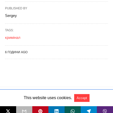
This website uses cookies.
Accept
All Rights Reserved
View Non-AMP Version