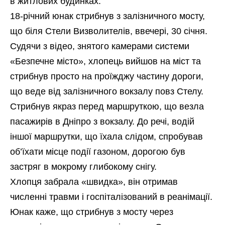
в житлових будинках.
18-річний юнак стрибнув з залізничного мосту,
що біля Стели Визволителів, ввечері, 30 січня.
Судячи з відео, знятого камерами системи
«Безпечне місто», хлопець вийшов на міст та
стрибнув просто на проїжджу частину дороги,
що веде від залізничного вокзалу повз Стелу.
Стрибнув якраз перед маршруткою, що везла
пасажирів в Дніпро з вокзалу. До речі, водій
іншої маршрутки, що їхала слідом, спробував
об’їхати місце події газоном, дорогою був
застряг в мокрому глибокому снігу.
Хлопця забрала «швидка», він отримав
численні травми і госпіталізований в реанімації.
Юнак каже, що стрибнув з мосту через