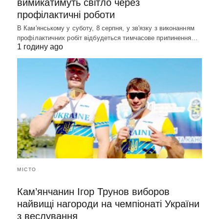
вимикатимуть світло через
профілактичні роботи
В Кам'янському у суботу, 8 серпня, у зв'язку з виконанням
профілактичних робіт відбудеться тимчасове припинення…
1 годину ago
МІСТО
Кам’янчанин Ігор Трунов виборов
найвищі нагороди на чемпіонаті України
з веслування