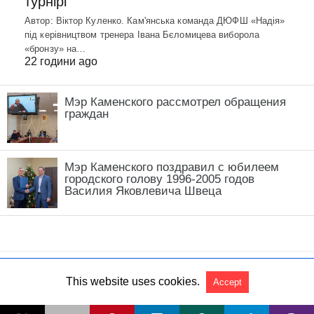
турнірі
Автор: Віктор Куленко. Кам'янська команда ДЮФШ «Надія»
під керівництвом тренера Івана Бєломицева виборола
«бронзу» на…
22 години ago
Мэр Каменского рассмотрел обращения
граждан
Мэр Каменского поздравил с юбилеем
городского голову 1996-2005 годов
Василия Яковлевича Швеца
This website uses cookies.
Accept
All Rights Reserved
View Non-AMP Version