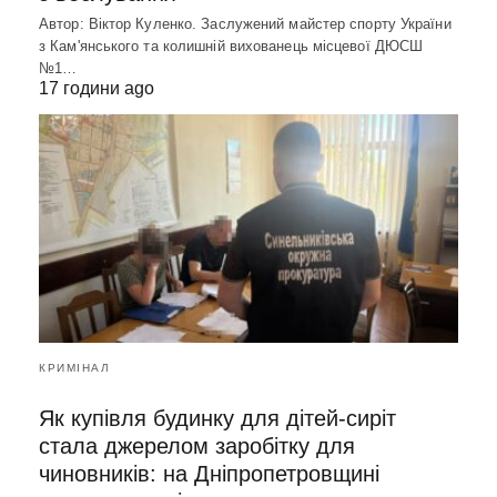
Автор: Віктор Куленко. Заслужений майстер спорту України
з Кам'янського та колишній вихованець місцевої ДЮСШ
№1…
17 години ago
КРИМІНАЛ
Як купівля будинку для дітей-сиріт
стала джерелом заробітку для
чиновників: на Дніпропетровщині