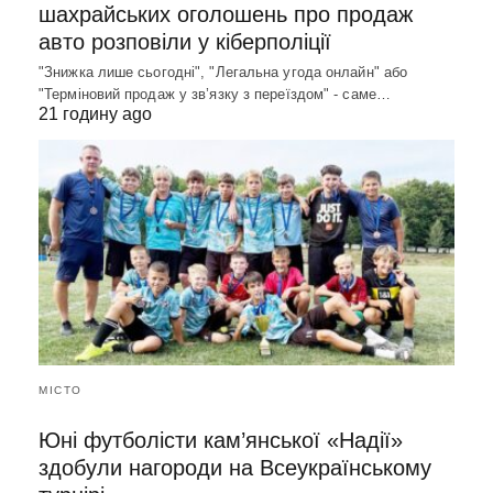
шахрайських оголошень про продаж
авто розповіли у кіберполіції
"Знижка лише сьогодні", "Легальна угода онлайн" або
"Терміновий продаж у зв’язку з переїздом" - саме…
21 годину ago
МІСТО
Юні футболісти кам’янської «Надії»
здобули нагороди на Всеукраїнському