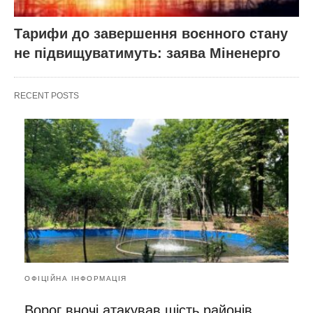
Тарифи до завершення воєнного стану
не підвищуватимуть: заява Міненерго
RECENT POSTS
ОФІЦІЙНА ІНФОРМАЦІЯ
Ворог вночі атакував шість районів