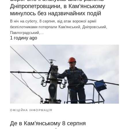
Дніпропетровщини, в Кам’янському
минулось без надзвичайних подій
В ніч на суботу, 8 серпня, від атак ворожої армії
безпілотниками потерпали Кам'янський, Дніпровський,
Павлоградський,…
1 годину ago
ОФІЦІЙНА ІНФОРМАЦІЯ
Де в Кам’янському 8 серпня