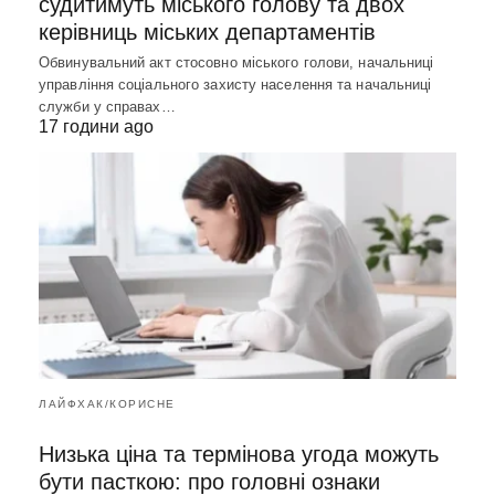
судитимуть міського голову та двох
керівниць міських департаментів
Обвинувальний акт стосовно міського голови, начальниці
управління соціального захисту населення та начальниці
служби у справах…
17 години ago
ЛАЙФХАК/КОРИСНЕ
Низька ціна та термінова угода можуть
бути пасткою: про головні ознаки