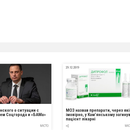
29.12.2019
нского о ситуации с
МОЗ назвав препарати, через які
ем Соцгорода и «БАМа»
імовірно, у Кам’янському загину
пацієнт лікарні
МІСТО
МІС