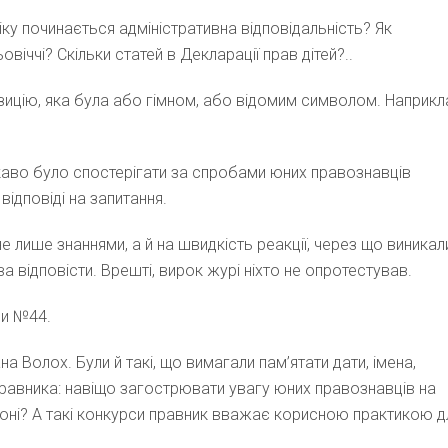
іку починається адміністративна відповідальність? Як
ччі? Скільки статей в Декларації прав дітей?..
ицію, яка була або гімном, або відомим символом. Наприкл
ікаво було спостерігати за спробами юних правознавців
ідповіді на запитання.
е лише знаннями, а й на швидкість реакції, через що виникал
відповісти. Врешті, вирок журі ніхто не опротестував.
ли №44.
а Волох. Були й такі, що вимагали пам’ятати дати, імена,
в правника: навіщо загострювати увагу юних правознавців на
фоні? А такі конкурси правник вважає корисною практикою д