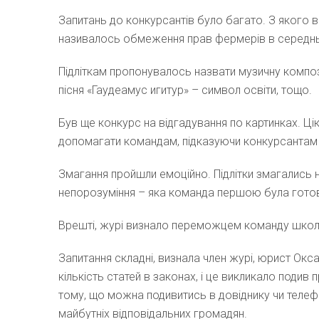
Запитань до конкурсантів було багато. З якого в
називалось обмеження прав фермерів в середньові
Підліткам пропонувалось назвати музичну композ
пісня «Гаудеамус игитур» – символ освіти, тощо.
Був ще конкурс на відгадування по картинках. Ц
допомагати командам, підказуючи конкурсантам в
Змагання пройшли емоційно. Підлітки змагались н
непорозуміння – яка команда першою була готова 
Врешті, журі визнало переможцем команду шко
Запитання складні, визнала член журі, юрист Оксан
кількість статей в законах, і це викликало поди
тому, що можна подивитись в довіднику чи теле
майбутніх відповідальних громадян.