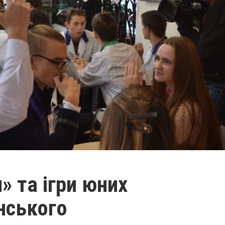
» та ігри юних
нського