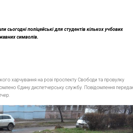
ли сьогодні поліцейські для студентів кількох учбових
ржавних символів.
ького харчування на розі проспекту Свободи та провулку
ідомлено Єдину диспетчерську службу. Повідомлення переда
тчер.