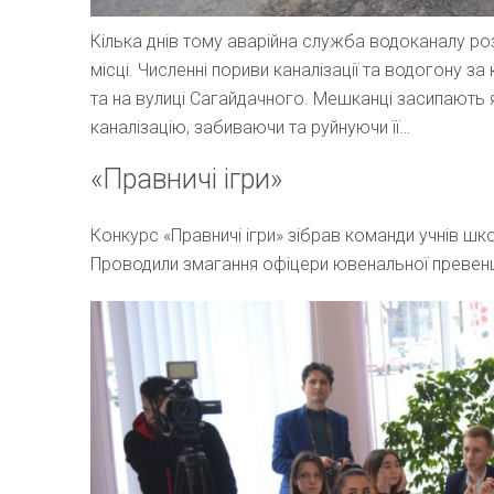
Кілька днів тому аварійна служба водоканалу ро
місці. Численні пориви каналізації та водогону з
та на вулиці Сагайдачного. Мешканці засипають 
каналізацію, забиваючи та руйнуючи її…
«Правничі ігри»
Конкурс «Правничі ігри» зібрав команди учнів ш
Проводили змагання офіцери ювенальної превенції