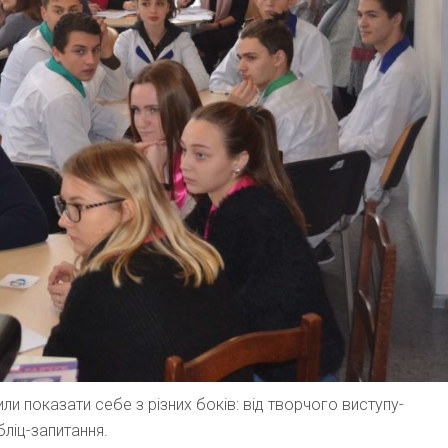
и показати себе з різних боків: від творчого виступу-
бліц-запитання.