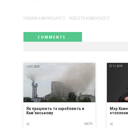
Tags:
НОВИНИ КАМ'ЯНСЬКОГО
НОВОСТИ КАМЕНСКОГО
RELATED NEWS
14.01.2020
27.11.2019
Як працюють та заробляють в
Мэр Каме
Кам’янському
отоплени
МІСТО