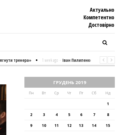
Актуально
Компетентно
Достовiрно
и тренера»
1 week ago
-
Іван Пилипенко «Найважчими є суто психоло
ГРУДЕНЬ 2019
Пн
Вт
Ср
Чт
Пт
Сб
Нд
1
2
3
4
5
6
7
8
9
10
11
12
13
14
15