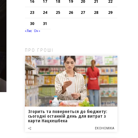
16
17
18
19
20
21
22
23
24
25
26
27
28
29
30
31
« Лис
Січ »
ПРО ГРОШІ
31.07.2026
Згорить та повернеться до бюджету:
сьогодні останній день для витрат з
карти Нацкешбека
ЕКОНОМІКА