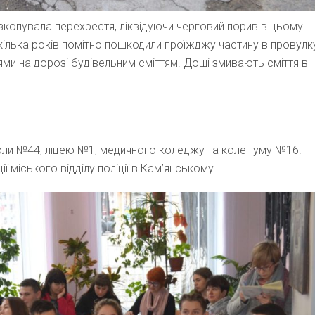
зкопувала перехрестя, ліквідуючи черговий порив в цьому
а кілька років помітно пошкодили проїжджу частину в провулк
ями на дорозі будівельним сміттям. Дощі змивають сміття в
коли №44, ліцею №1, медичного коледжу та колегіуму №16.
 міського відділу поліції в Кам’янському.