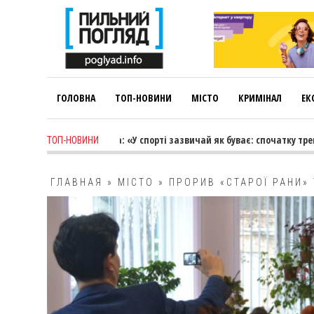
ГОЛОВНА
ТОП-НОВИНИ
МІСТО
КРИМІНАЛ
ЕК
-
Лариса Коновалова: «У спорті зазвичай як буває: спочатку тренер в
ТОП-НОВИНИ
ГЛАВНАЯ
»
МІСТО
»
ПРОРИВ «СТАРОЇ РАНИ»