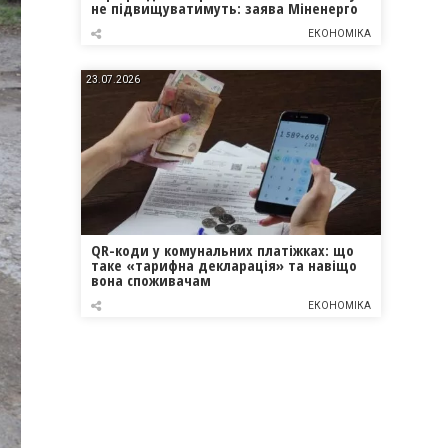
не підвищуватимуть: заява Міненерго
ЕКОНОМІКА
23.07.2026
QR-коди у комунальних платіжках: що
таке «тарифна декларація» та навіщо
вона споживачам
ЕКОНОМІКА