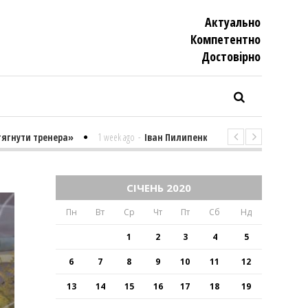
Актуально
Компетентно
Достовiрно
тренера»
1 week ago
-
Іван Пилипенко «Найважчими є суто психолог
СІЧЕНЬ 2020
Пн
Вт
Ср
Чт
Пт
Сб
Нд
1
2
3
4
5
6
7
8
9
10
11
12
13
14
15
16
17
18
19