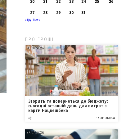
20
21
22
23
24
25
26
27
28
29
30
31
« Гру
Лют »
ПРО ГРОШІ
31.07.2026
Згорить та повернеться до бюджету:
сьогодні останній день для витрат з
карти Нацкешбека
ЕКОНОМІКА
27.07.2026