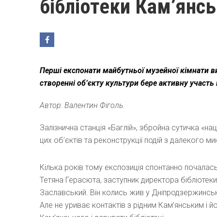
бібліотеки Кам’янс
Перші експонати майбутньої музейної кімнати ви
створенні об’єкту культури бере активну участь
Автор: Валентин Фіголь.
Залізнична станція «Баглій», збройна сутичка «на
цих об’єктів та реконструкції подій з далекого ми
Кілька років тому експозиція спонтанно почалась 
Тетяна Герасюта, заступник директора бібліотеки
Заславський. Він колись жив у Дніпродзержинську
Але не уриває контактів з рідним Кам’янським і й