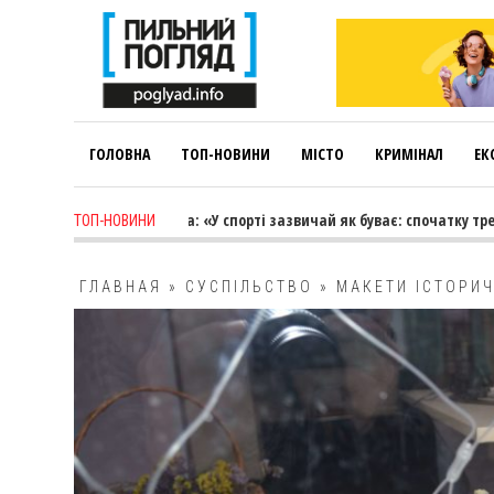
ГОЛОВНА
ТОП-НОВИНИ
МІСТО
КРИМІНАЛ
ЕК
Лариса Коновалова: «У спорті зазвичай як буває: спочатку тренер вед
ТОП-НОВИНИ
ГЛАВНАЯ
»
СУСПІЛЬСТВО
»
МАКЕТИ ІСТОРИЧ
ПІДВІКОННІ ЦЕНТРАЛЬНОЇ БІБЛІОТЕКИ КАМ