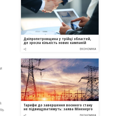
Дніпропетровщина у трійці областей,
де зросла кількість нових кампаній
ЕКОНОМІКА
23.07.2026
ти
а
а.
Тарифи до завершення воєнного стану
не підвищуватимуть: заява Міненерго
ель
ЕКОНОМІКА