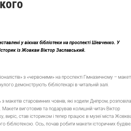
ького
ставлені у вікнах бібліотеки на проспекті Шевченко. У
 історик із Жовкви Віктор Заславський.
ціоналістів» з «червоними» на проспекті Гімназичному – маке
нулого демонструють бібліотекарі в читальній залі.
з макетів старовинних човнів, які ходили Дніпром, розповіл
. Макети виготовив та подарував колишній читач Віктор
, виріс, став істориком і тепер працює в музеї міста Жовкв
ого бібліотекою. Ось, почав робити макети історичних будів