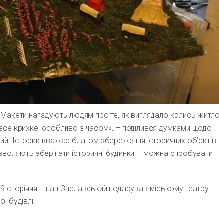
! Макети нагадують людям про те, як виглядало колись житло
це все крихке, особливо з часом», – поділився думками щодо
ький. Історик вважає благом збереження історичних об’єктів
дозволяють зберігати історичні будинки – можна спробувати
 19 сторіччя – пан Заславський подарував міському театру.
ї будівлі.