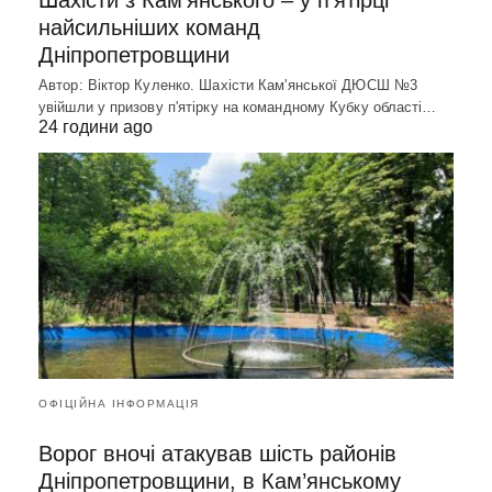
Шахісти з Кам’янського – у п’ятірці
найсильніших команд
Дніпропетровщини
Автор: Віктор Куленко. Шахісти Кам'янської ДЮСШ №3
увійшли у призову п'ятірку на командному Кубку області…
24 години ago
ОФІЦІЙНА ІНФОРМАЦІЯ
Ворог вночі атакував шість районів
Дніпропетровщини, в Кам’янському