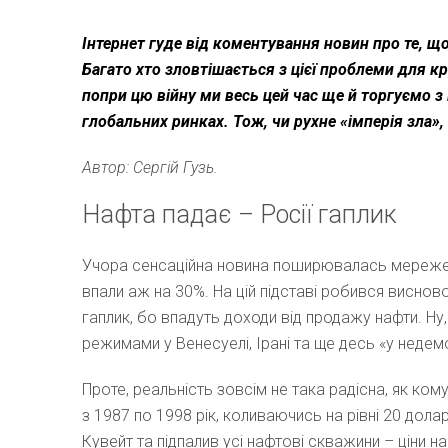
Інтернет гуде від коментування новин про те, що
Багато хто зловтішається з цієї проблеми для к
попри цю війну ми весь цей час ще й торгуємо з
глобальних ринках. Тож, чи рухне «імперія зла»,
Автор: Сергій Гузь.
Нафта падає – Росії гаплик
Учора сенсаційна новина поширювалась мережею,
впали аж на 30%. На цій підставі робився виснов
гаплик, бо впадуть доходи від продажу нафти. Ну,
режимами у Венесуелі, Ірані та ще десь «у недем
Проте, реальність зовсім не така радісна, як ком
з 1987 по 1998 рік, коливаючись на рівні 20 долар
Кувейт та підпалив усі нафтові скважини – ціни на