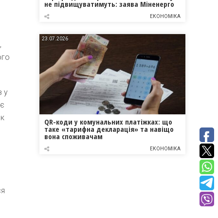
не підвищуватимуть: заява Міненерго
ЕКОНОМІКА
23.07.2026
,
ого
в у
нє
як
QR-коди у комунальних платіжках: що
таке «тарифна декларація» та навіщо
вона споживачам
ЕКОНОМІКА
ся