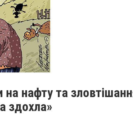
ни на нафту та зловтішан
ва здохла»