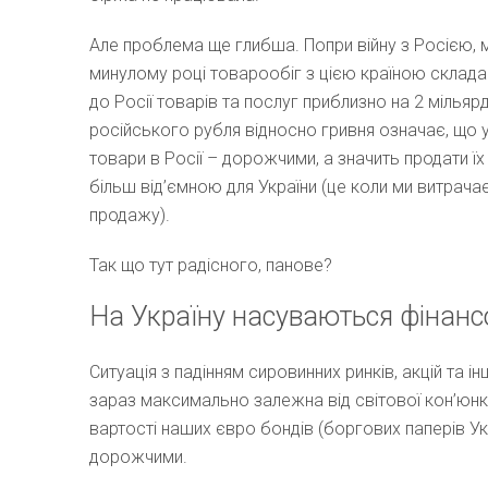
Але проблема ще глибша. Попри війну з Росією, 
минулому році товарообіг з цією країною склада
до Росії товарів та послуг приблизно на 2 мільяр
російського рубля відносно гривня означає, що ус
товари в Росії – дорожчими, а значить продати їх
більш від’ємною для України (це коли ми витрача
продажу).
Так що тут радісного, панове?
На Україну насуваються фінансо
Ситуація з падінням сировинних ринків, акцій та ін
зараз максимально залежна від світової кон’юнк
вартості наших євро бондів (боргових паперів Укр
дорожчими.