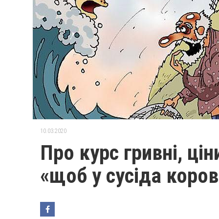
10.03.2020
Про курс гривні, ці
«щоб у сусіда коро