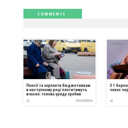
RELATED NEWS
29.12.2023
16.02.2022
Пенсії та зарплати бюджетникам
З 1 берез
в наступному році платитимуть
чекає че
вчасно: голова уряду зробив
заяву
ЕКОНОМІКА