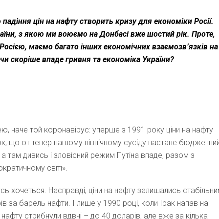
 падіння цін на нафту створить кризу для економіки Росії.
раїни, з якою ми воюємо на Донбасі вже шостий рік. Проте,
 Росією, маємо багато інших економічних взаємозв’язків на
 чи скоріше впаде гривня та економіка України?
 наче той коронавірус: уперше з 1991 року ціни на нафту
ок, що от тепер нашому північному сусіду настане бюджетни
 а там дивись і зловісний режим Путіна впаде, разом з
ократичному світі».
усь хочеться. Насправді, ціни на нафту залишались стабільн
ів за барель нафти. І лише у 1990 році, коли Ірак напав на
 нафту стрибнули вдвчі – до 40 доларів, але вже за кілька