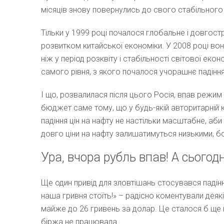
місяців знову повернулись до свого стабільного 
Тільки у 1999 році почалося глобальне і довгост
розвитком китайської економіки. У 2008 році вон
ніж у період розквіту і стабільності світової еко
самого рівня, з якого почалося учорашнє падіння 
І що, розвалилася після цього Росія, впав режим П
бюджет саме тому, що у будь-якій авторитарній к
падіння цін на нафту не настільки масштабне, аби
довго ціни на нафту залишатимуться низькими, б
Ура, вчора рубль впав! А сьогодн
Ще один привід для зловтішань стосувався падіння
наша гривня стоїть!» – радісно коментували деяк
майже до 26 гривень за долар. Це сталося б ще 
біржа не працювала.