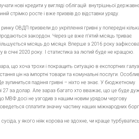
чати нові кредити у вигляді облігацій внутрішньої державн
ній стрімко росте і вже призвів до відставки уряду.
 ринку ОВДП призвели до укріплення гривні у попередні кільк
 продаються закордон. Через це вже п’ятий місяць триває
більшується місяць до місяця. Вперше з 2016 року зафіксов
 в січні 2020 року. І статистика за лютий буде не кращою.
лара, що хоча трохи і покращить ситуацію в експортних галу
тання цін на імпортні товари та комунальні послуги. Особли
 зупиниться падіння гривні – ніхто не знає. У бюджетному
вні 27 за долар. Але зараз багато хто вважає, що це буде ду
 що МВФ досі не узгодив з нашим новим урядом чергову
доведеться сплатити значну частину наших міжнародних борг
м сусіда, у якого ніяк корова не здохне, чи краще турбуватис