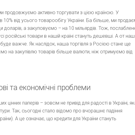
ми продовжуємо активно торгувати з цією країною. У
в 10% від усього товарообігу України. Ба більше, ми прода
ди доларів, а закуповуємо – на 10 мільярдів. Тож, послаблен
і російські товари в нашій країні стануть дешевші. А от наш
 буде важче. Як наслідок, наша торгівля з Росією стане ще
ємо на закупівлю товарів більше валюти, ніж отримуємо від
ві та економічні проблеми
ших цінних паперів – зовсім не привід для радості в Україні, як
тури. Так, сьогодні стало відомо про вчорашнє падіння
аїни). А це означає, що кредити для України стануть