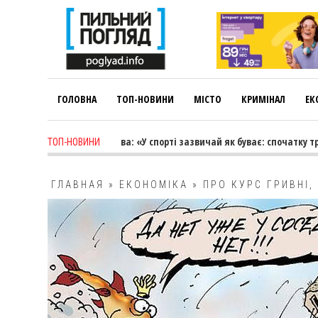
ГОЛОВНА
ТОП-НОВИНИ
МІСТО
КРИМІНАЛ
ЕК
s ago
-
Лариса Коновалова: «У спорті зазвичай як буває: спочатку трен
ТОП-НОВИНИ
ГЛАВНАЯ
»
ЕКОНОМІКА
»
ПРО КУРС ГРИВНІ,
КОРОВА ЗДОХЛА»