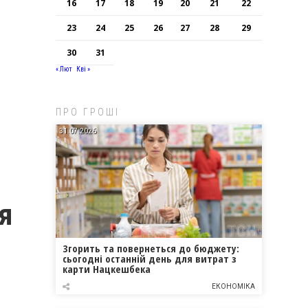
16
17
18
19
20
21
22
23
24
25
26
27
28
29
30
31
« Лют
Кві »
ПРО ГРОШІ
31.07.2026
ня
Згорить та повернеться до бюджету:
сьогодні останній день для витрат з
карти Нацкешбека
ЕКОНОМІКА