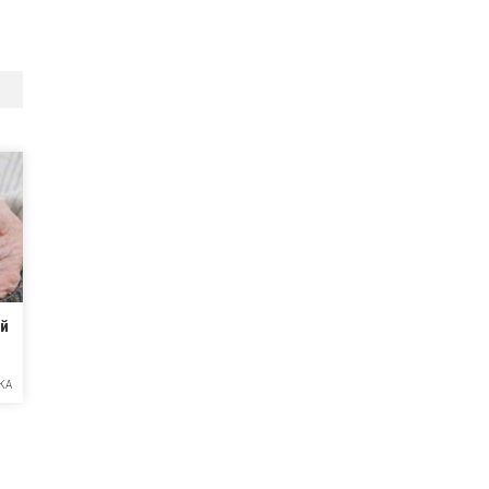
ій
КА