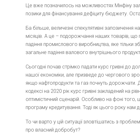
Це вже позначилось на можливостях Мінфіну залу
позики для фінансування дефіциту бюджету. Остан
Ба більше, величезні спекулятивні запозичення на
місяців. А це – подорожчання наших товарів, що
падіння промислового виробництва, яке тільки з
загальне падіння валового внутрішнього продукту
Сьогодні почав стрімко падати курс гривні до до
нашої економіки, але призведе до чергового зрос
якщо нафтопродукти та газ почнуть дорожчати. Де
кодексі на 2020 рік курс гривні закладений на рі
оптимістичний сценарій. Особливо на фоні того,
програму кредитування. Тоді як цього року нам 
То чи варто у цій ситуації зловтішатись з пробле
про власний добробут?