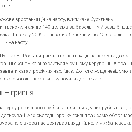
рівня.
рокове зростання цін на нафту, викликане бурхливим
и підскочили аж до 140 доларів за барель – у 7 разів більше
номіки. Та вже у 2009 році вони обвалилися до 45 доларів – т
цін на нафту.
утіна? Ні. Росія витримала це падіння цін на нафту та доході
раїні її економіка знаходиться у ручному керуванні. Вчораш
 завдати катастрофічних наслідків. До того ж, ще невідомо, 
о вже сьогодні нафта знову почала дорожчати.
і – гривня
 курсу російського рубля. «От дивіться, у них рубль впав, а
і дописувачі. Але сьогодні зранку гривня так само обвалила
вчора, але вчора нас врятував вихідний, коли міжбанківська