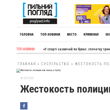
ГОЛОВНА
ТОП-НОВИНИ
МІСТО
КРИМІНАЛ
ЕК
Лариса Коновалова: «У спорті зазвичай як буває: спочатку тренер вед
ТОП-НОВИНИ
ГЛАВНАЯ
»
СУСПІЛЬСТВО
»
ЖЕСТОКОСТЬ ПО
30.05.2020
Жестокость полиции