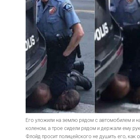
Его уложили на землю рядом с автомобилем и на
коленом, а трое сидели рядом и держали ему рук
Флойд просит полицейского не душить его, как о