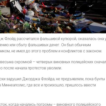
рдж Флойд рассчитался фальшивой купюрой, оказалась она 
влению или сбыту фальшивых денег. Он был обычным
ком, не имел до этого проблем и конфликтов с законом.
а весьма скромной – четверых виновных полицейских снача
о после начала протестов уволили.
ски задушил Джорджа Флойда, не предъявляли, пока бунты 
в Миннеаполис, где все и произошло, пришлось ввести
сток, когда начались погромы – виновного полицейского