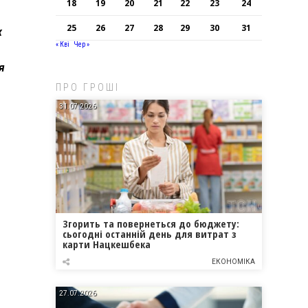
18
19
20
21
22
23
24
25
26
27
28
29
30
31
х
« Кві
Чер »
я
ПРО ГРОШІ
31.07.2026
Згорить та повернеться до бюджету:
сьогодні останній день для витрат з
карти Нацкешбека
ЕКОНОМІКА
27.07.2026