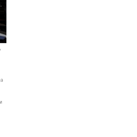
у
ла
и