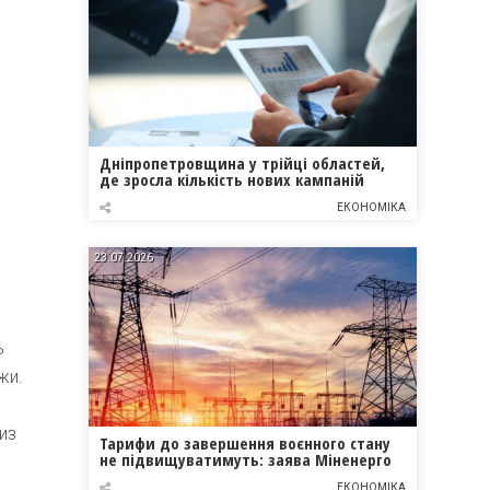
Дніпропетровщина у трійці областей,
де зросла кількість нових кампаній
ЕКОНОМІКА
23.07.2026
ь
жи.
из
Тарифи до завершення воєнного стану
не підвищуватимуть: заява Міненерго
ЕКОНОМІКА