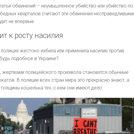
атьи обвинений – неумышленное убийство или убийство по
бедных кварталов считают эти обвинения несправедливыми
дит не впервые.
ит к росту насилия
 полиция жестоко избила или применила насилие против
ибудь подобное в Украине?
т, жертвами полицейского произвола становятся обычные
катов. В полиции всех стран мира это прекрасно знают, а
 толщины кошелька тех, с кем они имеют дело.