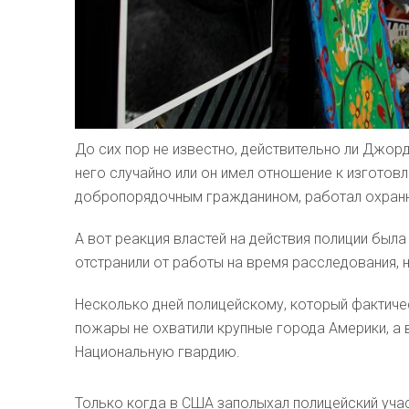
До сих пор не известно, действительно ли Джо
него случайно или он имел отношение к изгото
добропорядочным гражданином, работал охранни
А вот реакция властей на действия полиции был
отстранили от работы на время расследования, н
Несколько дней полицейскому, который фактиче
пожары не охватили крупные города Америки, а 
Национальную гвардию.
Только когда в США заполыхал полицейский уча