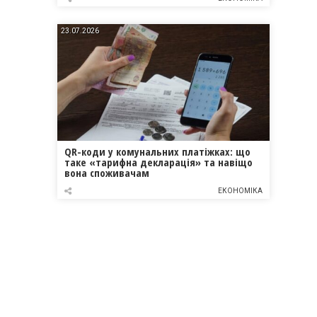
23.07.2026
QR-коди у комунальних платіжках: що
таке «тарифна декларація» та навіщо
вона споживачам
ЕКОНОМІКА