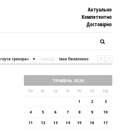
Актуально
Компетентно
Достовiрно
тренера»
1 week ago
-
Іван Пилипенко «Найважчими є суто психолог
ТРАВЕНЬ 2020
Пн
Вт
Ср
Чт
Пт
Сб
Нд
1
2
3
4
5
6
7
8
9
10
11
12
13
14
15
16
17