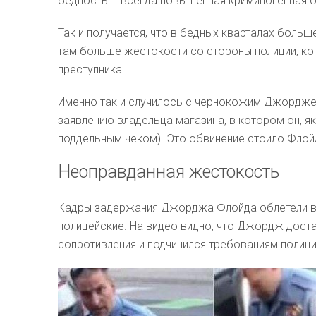
бедность – всегда повышенная криминогенная 
Так и получается, что в бедных кварталах боль
там больше жестокости со стороны полиции, к
преступника.
Именно так и случилось с чернокожим Джордже
заявлению владельца магазина, в котором он, я
поддельным чеком). Это обвинение стоило Флой
Неоправданная жестокость
Кадры задержания Джорджа Флойда облетели вес
полицейские. На видео видно, что Джордж доста
сопротивления и подчинился требованиям полици