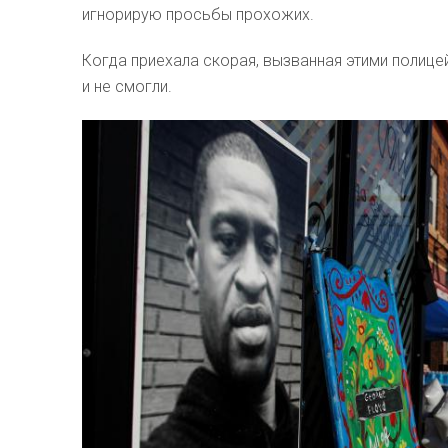
игнорирую просьбы прохожих.
Когда приехала скорая, вызванная этими полиц
и не смогли.