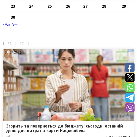
23
24
25
26
27
28
29
30
« Жов
Гру »
ПРО ГРОШІ
31.07.2026
Згорить та повернеться до бюджету: сьогодні останній
день для витрат з карти Нацкешбека