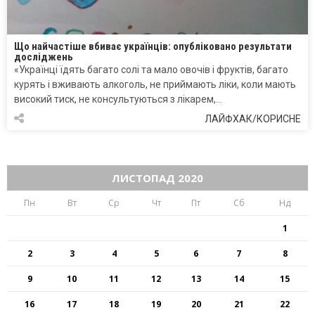
Що найчастіше вбиває українців: опубліковано результати
досліджень
«Українці їдять багато солі та мало овочів і фруктів, багато
курять і вживають алкоголь, не приймають ліки, коли мають
високий тиск, не консультуються з лікарем,…
ЛАЙФХАК/КОРИСНЕ
ЛИСТОПАД 2020
Пн
Вт
Ср
Чт
Пт
Сб
Нд
1
2
3
4
5
6
7
8
9
10
11
12
13
14
15
16
17
18
19
20
21
22