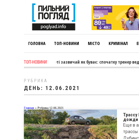
ГОЛОВНА
ТОП-НОВИНИ
МІСТО
КРИМІНАЛ
Е
ариса Коновалова: «У спорті зазвичай як буває: спочатку тренер веде
ТОП-НОВИНИ
РУБРИКА
ДЕНЬ:
12.06.2021
Главная
»
Рубрика 12.06.2021
12.06.2021
Трассу
дожди
Еще в 
трассы
Дубинс