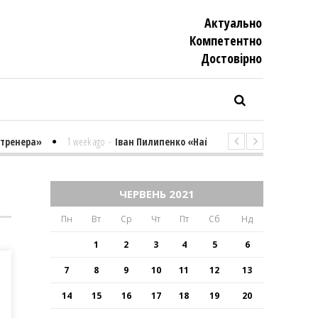
Актуально
Компетентно
Достовiрно
ренера»
1 week ago
-
Іван Пилипенко «Найважчими є суто психологі
ЧЕРВЕНЬ 2021
Пн
Вт
Ср
Чт
Пт
Сб
Нд
1
2
3
4
5
6
7
8
9
10
11
12
13
14
15
16
17
18
19
20