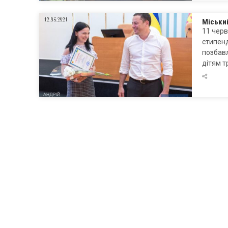
12.06.2021
Міський
11 черв
стипенд
позбавл
дітям 