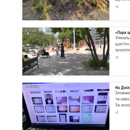
12.06.2021
«Парк щ
Унікаль
щастя»,
зусилля
12.06.2021
На Дніп
Зловмис
та заво
За ско