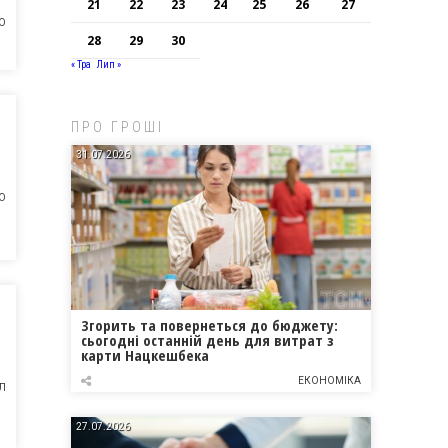
21
22
23
24
25
26
27
О
28
29
30
« Тра
Лип »
ПРО ГРОШІ
31.07.2026
О
Згорить та повернеться до бюджету:
сьогодні останній день для витрат з
карти Нацкешбека
ЕКОНОМІКА
Л
27.07.2026