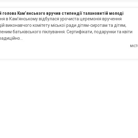
 голова Кам’янського вручив стипендії талановитій молоді
ня в Кам’янському відбулася урочиста церемонія вручення
ій виконавчого комітету міської ради дітям-сиротам та дітям,
еним батьківського піклування. Сертифікати, подарунки та квіти
традиційно…
МІСТ