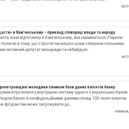
МІСТ
астя» в Кам’янському – приклад співпраці влади та народу
ність зони відпочинку в Кам’янському, яка називається «Парком
 полягає в тому, що її протягом кількох років створили спільними
ми активний депутат міськради та небайдужі…
МІСТ
ропетровщині молодики зламали бази даних клієнтів банку
ники втрутилися у внутрішню систему одного з українських банків
лоділи базою із конфіденційними даними понад 100 тисяч клієнтів.
єне фігурантам може загрожувати до…
КРИМІНА