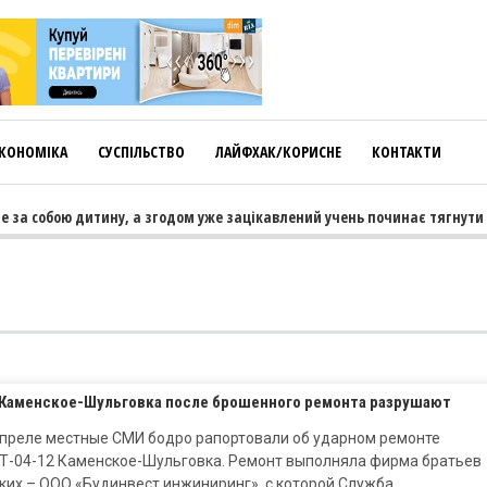
КОНОМІКА
СУСПІЛЬСТВО
ЛАЙФХАК/КОРИСНЕ
КОНТАКТИ
 за собою дитину, а згодом уже зацікавлений учень починає тягнути т
 Каменское-Шульговка после брошенного ремонта разрушают
апреле местные СМИ бодро рапортовали об ударном ремонте
 Т-04-12 Каменское-Шульговка. Ремонт выполняла фирма братьев
ких – ООО «Будинвест инжиниринг», с которой Служба…