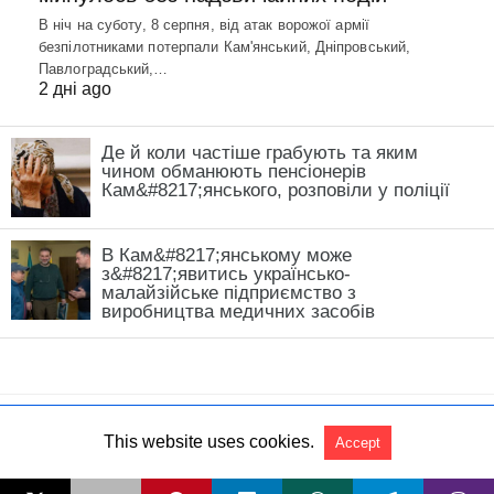
В ніч на суботу, 8 серпня, від атак ворожої армії
безпілотниками потерпали Кам'янський, Дніпровський,
Павлоградський,…
2 дні ago
Де й коли частіше грабують та яким
чином обманюють пенсіонерів
Кам&#8217;янського, розповіли у поліції
В Кам&#8217;янському може
з&#8217;явитись українсько-
малайзійське підприємство з
виробництва медичних засобів
This website uses cookies.
Accept
All Rights Reserved
View Non-AMP Version