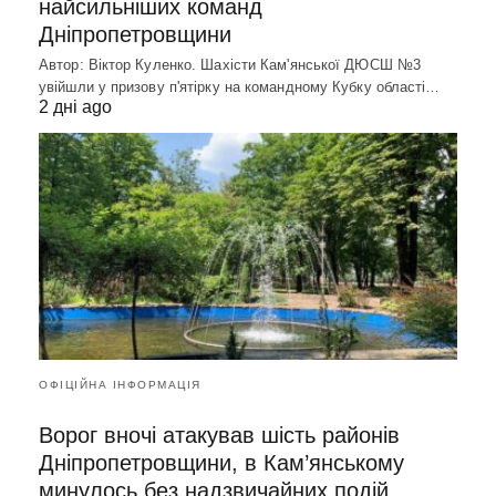
найсильніших команд
Дніпропетровщини
Автор: Віктор Куленко. Шахісти Кам'янської ДЮСШ №3
увійшли у призову п'ятірку на командному Кубку області…
2 дні ago
ОФІЦІЙНА ІНФОРМАЦІЯ
Ворог вночі атакував шість районів
Дніпропетровщини, в Кам’янському
минулось без надзвичайних подій