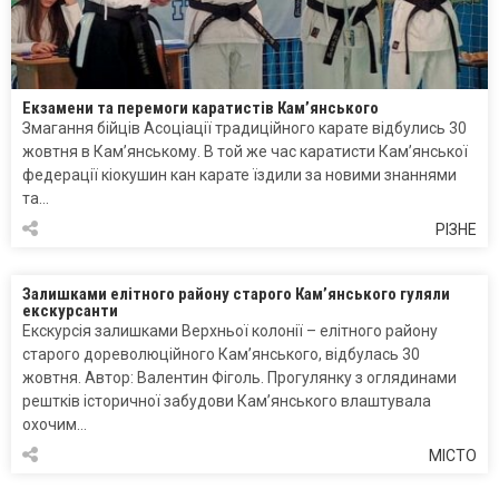
Екзамени та перемоги каратистів Кам’янського
Змагання бійців Асоціації традиційного карате відбулись 30
жовтня в Кам’янському. В той же час каратисти Кам’янської
федерації кіокушин кан карате їздили за новими знаннями
та…
РІЗНЕ
Залишками елітного району старого Кам’янського гуляли
екскурсанти
Екскурсія залишками Верхньої колонії – елітного району
старого дореволюційного Кам’янського, відбулась 30
жовтня. Автор: Валентин Фіголь. Прогулянку з оглядинами
рештків історичної забудови Кам’янського влаштувала
охочим…
МІСТО