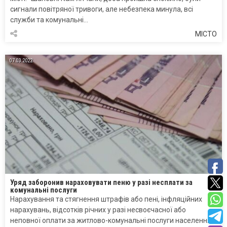
сигнали повітряної тривоги, але небезпека минула, всі
служби та комунальні…
МІСТО
07.03.2022
Уряд заборонив нараховувати пеню у разі несплати за
комунальні послуги
Нарахування та стягнення штрафів або пені, інфляційних
нарахувань, відсотків річних у разі несвоєчасної або
неповної оплати за житлово-комунальні послуги населенням