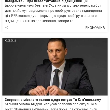
повідомлень про необґрунтоване підвищення цін
Бюро економічної безпеки України запустило телеграм бот
для прийому повідомлень про необґрунтоване підвищення
цін. БЕБ консолідує інформацію щодо необґрунтованого
підвищення цін на проживання, товари та…
ЕКОНОМІКА
07.03.2022
Звернення міського голови щодо ситуації в Кам’янському
Міський голова Андрій Білоусов розповів про ситуацію в
місті: “Шановні Кам‘янчани, доба пройшла спокійно, були