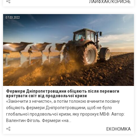
ЛАЙФХАК/КОРИСНЕ
07.03.2022
Фермери Дніпропетровщини обіцяють після перемоги
врятувати світ від продовольчої кризи
«Закінчити з нечистю», а потім толокою вчинити посівну
обіцяють фермери Дніпропетровщини, щоб не було
глобальної продовольчої кризи, яку пророкує МВФ. Автор:
Валентин Фіголь. Фермери «на…
ЕКОНОМІКА