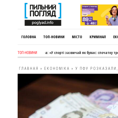
ГОЛОВНА
ТОП-НОВИНИ
МІСТО
КРИМІНАЛ
ЕК
 ago
-
Лариса Коновалова: «У спорті зазвичай як буває: спочатку трене
ТОП-НОВИНИ
ГЛАВНАЯ
»
ЕКОНОМІКА
»
У ПФУ РОЗКАЗАЛИ,