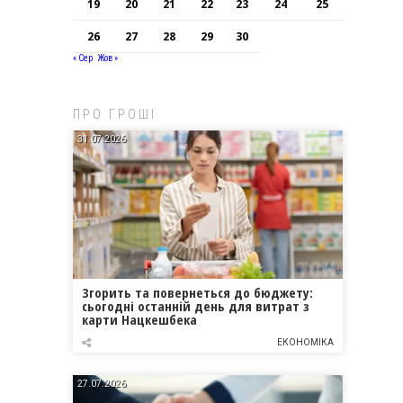
19
20
21
22
23
24
25
26
27
28
29
30
« Сер
Жов »
ПРО ГРОШІ
31.07.2026
Згорить та повернеться до бюджету:
сьогодні останній день для витрат з
карти Нацкешбека
ЕКОНОМІКА
27.07.2026