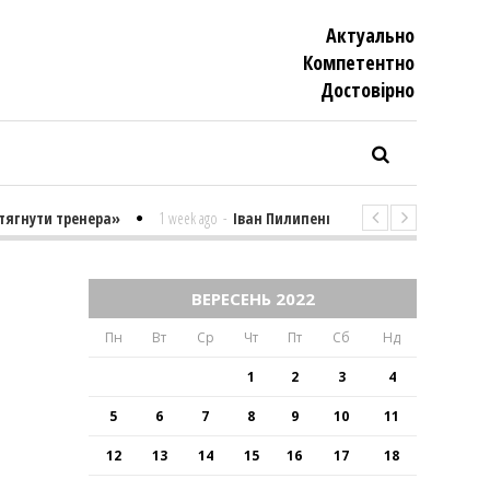
Актуально
Компетентно
Достовiрно
нути тренера»
1 week ago
-
Іван Пилипенко «Найважчими є суто пси
ВЕРЕСЕНЬ 2022
Пн
Вт
Ср
Чт
Пт
Сб
Нд
1
2
3
4
5
6
7
8
9
10
11
12
13
14
15
16
17
18