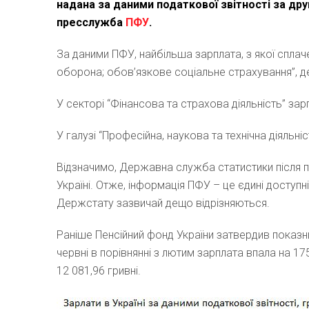
надана за даними податкової звітності за дру
пресслужба
ПФУ
.
За даними ПФУ, найбільша зарплата, з якої сплаче
оборона; обов’язкове соціальне страхування”, д
У секторі “Фінансова та страхова діяльність” зар
У галузі “Професійна, наукова та технічна діяльні
Відзначимо, Державна служба статистики після п
Україні. Отже, інформація ПФУ – це єдині доступн
Держстату зазвичай дещо відрізняються.
Раніше Пенсійний фонд України затвердив показни
червні в порівнянні з лютим зарплата впала на 175,
12 081,96 гривні.