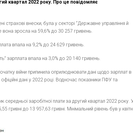
гий квартал 2022 року. Про це повідомляє
ні страхові внески, була у секторі “Державне управління й
е вона зросла на 59,6% до 30 257 гривень.
плата впала на 9,2% до 24 629 гривень.
сть” зарплата впала на 3,0% до 20 140 гривень.
очатку війни припинила оприлюднювати дані щодо зарплат в
і офіційні дані у 2022 році. Водночас показники ПФУ та
к середньої заробітної плати за другий квартал 2022 року. 
55 гривні до 13 957,63 гривні. Мінімальний рівень був у квітн