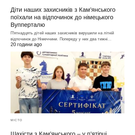
Діти наших захисників з Кам’янського
поїхали на відпочинок до німецького
Вупперталю
П'ятнадцять дітей наших захисників вирушили на літній
відпочинок до Німеччини. Попереду у них два тижні…
20 години ago
МІСТО
Шахісти з Кам’янського – у п’ятірці