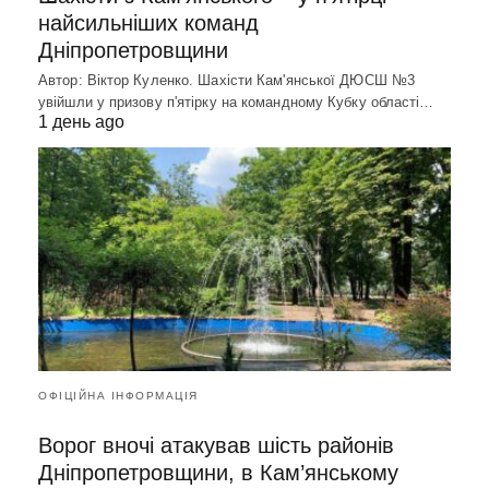
найсильніших команд
Дніпропетровщини
Автор: Віктор Куленко. Шахісти Кам'янської ДЮСШ №3
увійшли у призову п'ятірку на командному Кубку області…
1 день ago
ОФІЦІЙНА ІНФОРМАЦІЯ
Ворог вночі атакував шість районів
Дніпропетровщини, в Кам’янському