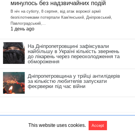
минулось без надзвичайних подій
В ніч на суботу, 8 серпня, від атак ворожої армії
безпілотниками потерпали Кам'янський, Дніпровський,
Павлоградський,…
1 день ago
На Дніпропетровщині зафіксували
найбільшу в Україні кількість звернень
до лікарень через переохолодження та
обмороження
Дніпропетровщина у трійці антилідерів
за кількістю любителів запускати
феєрверки під час війни
This website uses cookies.
Accept
All Rights Reserved
View Non-AMP Version