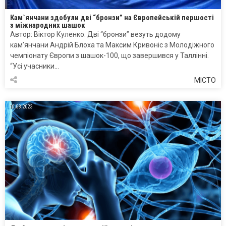
Кам`янчани здобули дві “бронзи” на Європейській першості
з міжнародних шашок
Автор: Віктор Куленко. Дві “бронзи” везуть додому
кам’янчани Андрій Блоха та Максим Кривоніс з Молодіжного
чемпіонату Європи з шашок-100, що завершився у Таллінні.
“Усі учасники…
МІСТО
10.08.2023