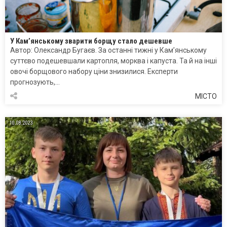
У Кам’янському зварити борщу стало дешевше
Автор: Олександр Бугаєв. За останні тижні у Кам’янському
суттєво подешевшали картопля, морква і капуста. Та й на інші
овочі борщового набору ціни знизилися. Експерти
прогнозують,…
МІСТО
10.08.2023