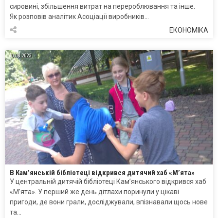
сировині, збільшення витрат на перероблювання та інше.
Як розповів аналітик Асоціації виробників…
ЕКОНОМІКА
10.08.2023
В Кам’янській бібліотеці відкрився дитячий хаб «М’ята»
У центральній дитячій бібліотеці Кам’янського відкрився хаб
«М’ята». У перший же день дітлахи поринули у цікаві
пригоди, де вони грали, досліджували, впізнавали щось нове
та…