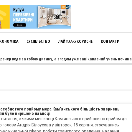
КОНОМІКА
СУСПІЛЬСТВО
ЛАЙФХАК/КОРИСНЕ
КОНТАКТИ
нер веде за собою дитину, а згодом уже зацікавлений учень починає т
 особистого прийому мера Кам’янського більшість звернень
н було вирішено на місці
 питання, з якими мешканці Кам’янського прийшли на прийом до
о голови Андрія Білоусова у вівторок, 15 серпня, стосувались
-комунальної сфери, роботи транспорту, опалення, надання…