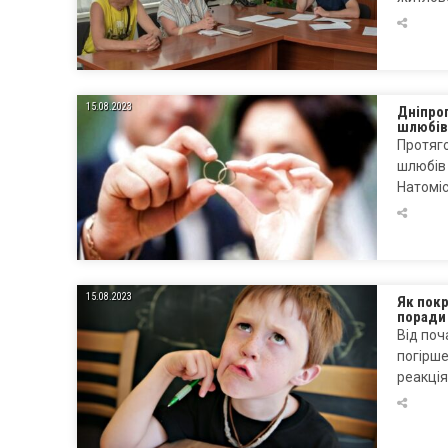
15.08.2023
Дніпроп
шлюбів
Протяго
шлюбів 
Натоміс
15.08.2023
Як пок
поради
Від поч
погірше
реакція