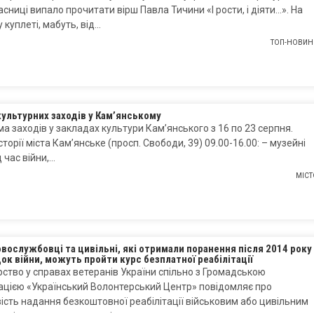
сниці випало прочитати вірш Павла Тичини «І рости, і діяти…». На
 куплеті, мабуть, від…
ТОП-НОВИН
ультурних заходів у Кам’янському
а заходів у закладах культури Кам’янського з 16 по 23 серпня.
сторії міста Кам’янське (просп. Свободи, 39) 09.00-16.00: – музейні
д час війни,…
МІСТ
вослужбовці та цивільні, які отримали поранення після 2014 року
ок війни, можуть пройти курс безплатної реабілітації
рство у справах ветеранів України спільно з Громадською
ацією «Український Волонтерський Центр» повідомляє про
сть надання безкоштовної реабілітації військовим або цивільним