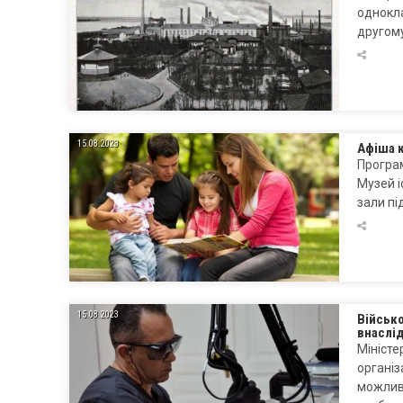
однокла
другому
15.08.2023
Афіша к
Програм
Музей і
зали пі
15.08.2023
Військо
внаслід
Міністе
організ
можливі