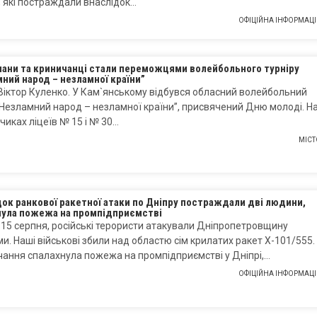
 які постраждали внаслідок…
ОФІЦІЙНА ІНФОРМАЦІ
чани та криничанці стали переможцями волейбольного турніру
ний народ – незламної країни”
Віктор Куленко. У Кам`янському відбувся обласний волейбольний
“Незламний народ – незламної країни”, присвячений Дню молоді. Н
иках ліцеїв № 15 і № 30…
МІСТ
ок ранкової ракетної атаки по Дніпру постраждали дві людини,
нула пожежа на промпідприємстві
 15 серпня, російські терористи атакували Дніпропетровщину
и. Наші військові збили над областю сім крилатих ракет Х-101/555.
чання спалахнула пожежа на промпідприємстві у Дніпрі,…
ОФІЦІЙНА ІНФОРМАЦІ