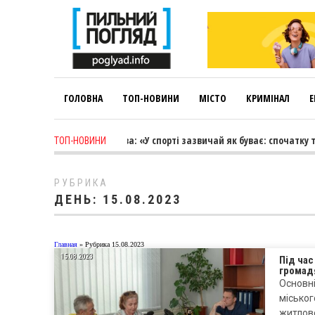
ГОЛОВНА
ТОП-НОВИНИ
МІСТО
КРИМІНАЛ
Е
ek ago
-
Лариса Коновалова: «У спорті зазвичай як буває: спочатку тре
ТОП-НОВИНИ
РУБРИКА
ДЕНЬ:
15.08.2023
Главная
»
Рубрика 15.08.2023
15.08.2023
Під час
громадя
Основні
міськог
житлово