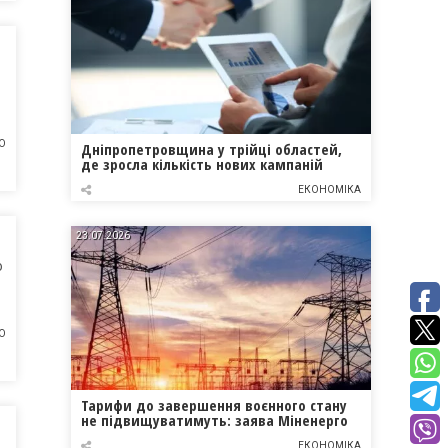
О
Дніпропетровщина у трійці областей,
де зросла кількість нових кампаній
ЕКОНОМІКА
23.07.2026
о
О
Тарифи до завершення воєнного стану
не підвищуватимуть: заява Міненерго
ЕКОНОМІКА