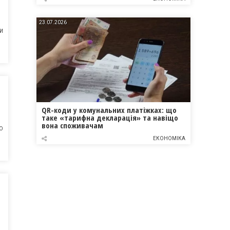
23.07.2026
И
QR-коди у комунальних платіжках: що
таке «тарифна декларація» та навіщо
вона споживачам
О
ЕКОНОМІКА