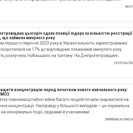
МІСТ
етровщина цьогоріч здала позиції лідера за кількістю реєстрації
, що займала минулого року
м першого півріччя 2023 року в Україні кількість зареєстрованих
скоротилася на 17% до відповідних показників минулого року.
ть розлучень побільшало на третину. На Дніпропетровщині…
СУСПІЛЬСТВ
ращити концентрацію перед початком нового навчального року:
 МОЗ
атку повномасштабної війни багато людей почали скаржитися на
ння концентрації. Насправді у більшості випадків – це нормальна
 на ненормальні події, свідками й учасниками…
ЛАЙФХАК/КОРИСН