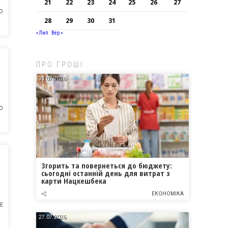
21
22
23
24
25
26
27
О
28
29
30
31
« Лип
Вер »
ПРО ГРОШІ
31.07.2026
О
Згорить та повернеться до бюджету:
сьогодні останній день для витрат з
карти Нацкешбека
ЕКОНОМІКА
Е
27.07.2026