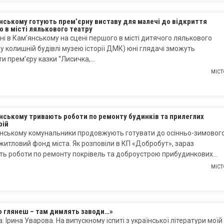
нському готують прем’єрну виставу для малечі до відкриття
 в місті лялькового театру
ні в Кам’янському на сцені першого в місті дитячого лялькового
(у колишній будівлі музею історії ДМК) юні глядачі зможуть
и прем’єру казки “Лисичка,…
МІСТ
нському тривають роботи по ремонту будинків та прилеглих
рій
янському комунальники продовжують готувати до осінньо-зимовог
житловий фонд міста. Як розповіли в КП «Добробут», зараз
ть роботи по ремонту покрівель та доброустрою прибудинкових…
МІСТ
о глянеш – там димлять заводи…»
: Ірина Уварова. На випускному іспиті з української літератури моїй