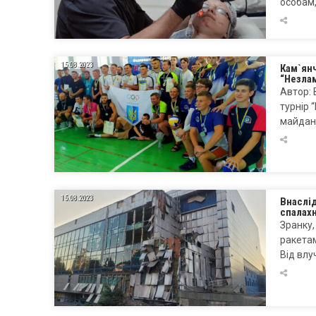
особам,
15.08.2023
Кам`ян
“Незлам
Автор: 
турнір 
майданч
15.08.2023
Внаслід
спалах
Зранку,
ракетам
Від влу