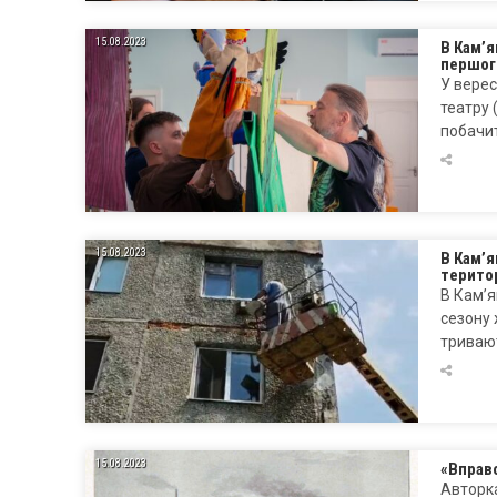
15.08.2023
В Кам’я
першого
У верес
театру 
побачит
15.08.2023
В Кам’я
терито
В Кам’
сезону 
триваю
15.08.2023
«Вправ
Авторка