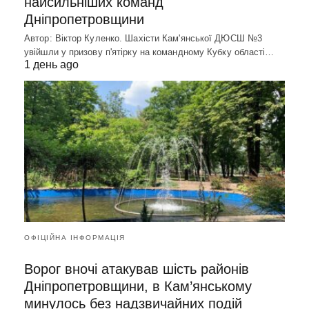
найсильніших команд
Дніпропетровщини
Автор: Віктор Куленко. Шахісти Кам'янської ДЮСШ №3
увійшли у призову п'ятірку на командному Кубку області…
1 день ago
ОФІЦІЙНА ІНФОРМАЦІЯ
Ворог вночі атакував шість районів
Дніпропетровщини, в Кам’янському
минулось без надзвичайних подій