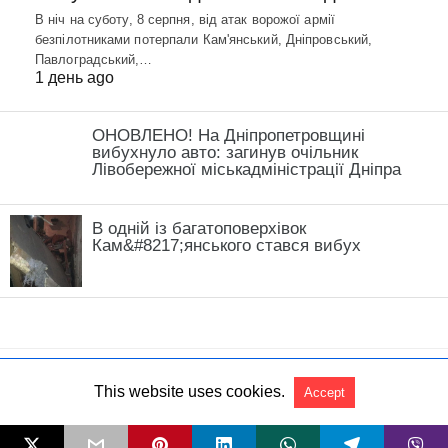
В ніч на суботу, 8 серпня, від атак ворожої армії
безпілотниками потерпали Кам'янський, Дніпровський,
Павлоградський,…
1 день ago
ОНОВЛЕНО! На Дніпропетровщині
вибухнуло авто: загинув очільник
Лівобережної міськадміністрації Дніпра
В одній із багатоповерхівок
Кам&#8217;янського стався вибух
This website uses cookies.
Accept
All Rights Reserved
View Non-AMP Version