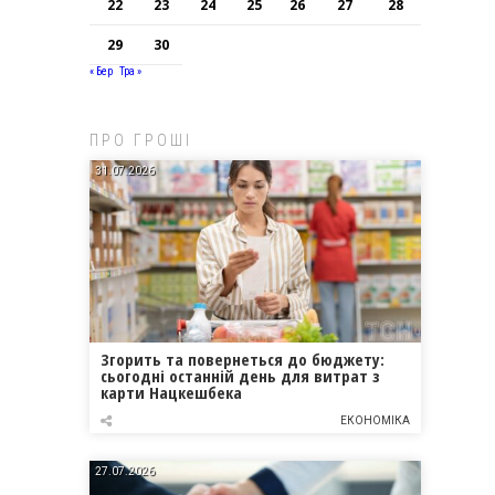
22
23
24
25
26
27
28
29
30
« Бер
Тра »
ПРО ГРОШІ
31.07.2026
Згорить та повернеться до бюджету:
сьогодні останній день для витрат з
карти Нацкешбека
ЕКОНОМІКА
27.07.2026