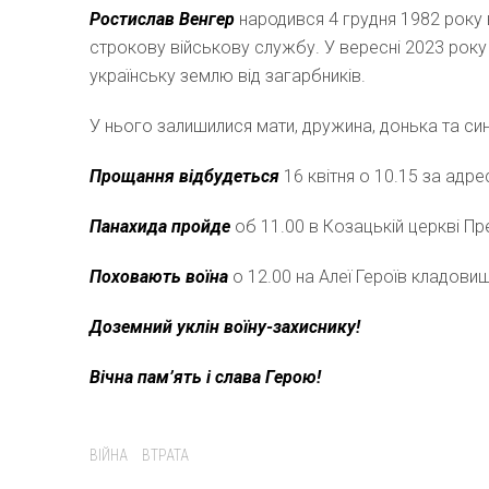
Ростислав Венгер
народився 4 грудня 1982 року
строкову військову службу. У вересні 2023 року 
українську землю від загарбників.
У нього залишилися мати, дружина, донька та син
Прощання відбудеться
16 квітня о 10.15 за адре
Панахида пройде
об 11.00 в Козацькій церкві Пре
Поховають воїна
о 12.00 на Алеї Героїв кладовищ
Доземний уклін воїну-захиснику!
Вічна пам’ять і слава Герою!
Tags:
ВІЙНА
ВТРАТА