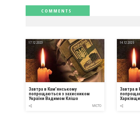
RELATED NEWS
17.12.2023
14.12.2025
Завтра в Кам’янському
Завтра в
попрощаються з захисником
попрощаю
України Вадимом Клішо
Харківщи
Іллею Тк
МІСТО