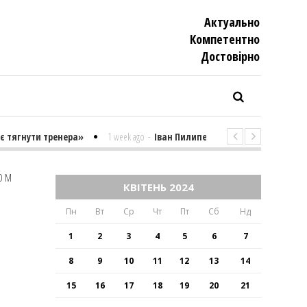
Актуально
Компетентно
Достовiрно
гнути тренера»
1 week ago
-
Іван Пилипенко «Найважчими є суто пс
ОМ
КВІТЕНЬ 2024
Пн
Вт
Ср
Чт
Пт
Сб
Нд
1
2
3
4
5
6
7
8
9
10
11
12
13
14
15
16
17
18
19
20
21