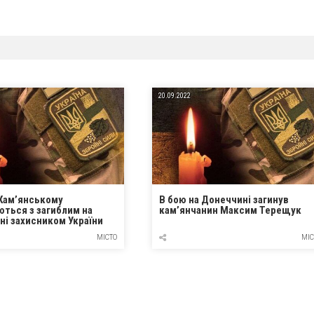
20.09.2022
 Кам’янському
В бою на Донеччині загинув
ться з загиблим на
кам’янчанин Максим Терещук
ні захисником України
ачем
МІСТО
МІС