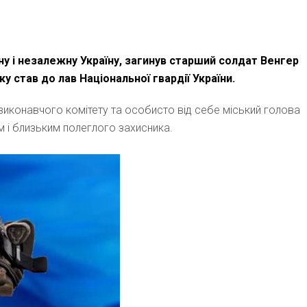
ну і незалежну Україну, загинув старший солдат Венгер
у став до лав Національної гвардії України.
и, виконавчого комітету та особисто від себе міський голова
им і близьким полеглого захисника.