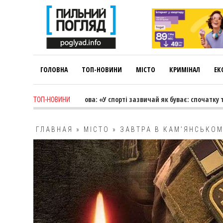
ГОЛОВНА
ТОП-НОВИНИ
МІСТО
КРИМІНАЛ
ЕК
ys ago
-
Лариса Коновалова: «У спорті зазвичай як буває: спочатку трен
ТОП-НОВИНИ
ГЛАВНАЯ
»
МІСТО
»
ЗАВТРА В КАМ’ЯНСЬКО
УКРАЇНИ РОСТИСЛАВОМ ВЕНГЕРОМ