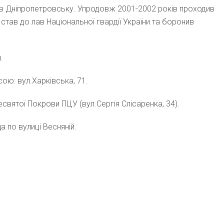
 в Дніпропетровську. Упродовж 2001-2002 років проходив
став до лав Національної гвардії України та боронив
.
сою: вул.Харківська, 71.
святої Покрови ПЦУ (вул.Сергія Слісаренка, 34).
а по вулиці Весняній.