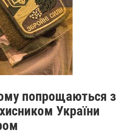
кому попрощаються з
ахисником України
ром