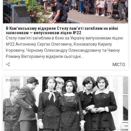
В Кам’янському відкрили Стелу пам’яті загиблим на війні
захисникам — випускникам ліцею №22
Стелу пам’яті загиблим в боях за Україну випускникам ліцею
№22 Антоненку Сергію Олеговичу, Коновалову Кирилу
Ігоровичу, Чорному Олександру Олександровичу та Чаюну
Роману Вікторовичу відкрили сьогодні…
МІСТО
21.06.2024