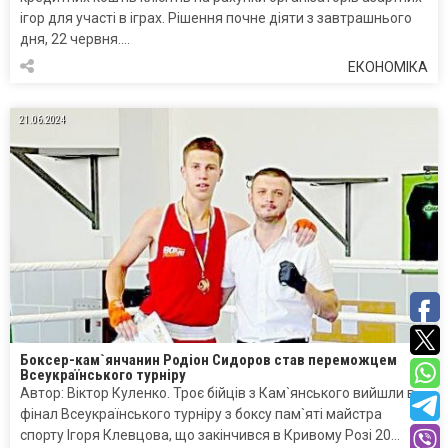
ігор для участі в іграх. Рішення почне діяти з завтрашнього
дня, 22 червня….
ЕКОНОМІКА
21.06.2024
Боксер-кам`янчанин Родіон Сидоров став переможцем
Всеукраїнського турніру
Автор: Віктор Куленко. Троє бійців з Кам`янського вийшли в
фінал Всеукраїнського турніру з боксу пам`яті майстра
спорту Ігоря Клевцова, що закінчився в Кривому Розі 20…