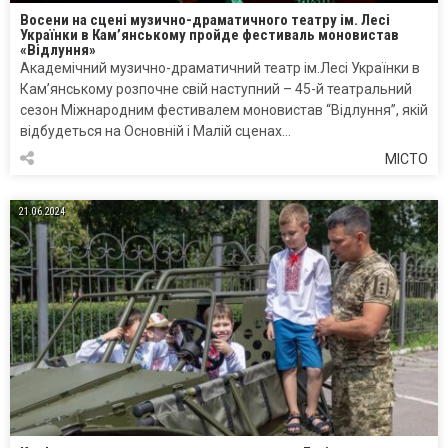
Восени на сцені музично-драматичного театру ім. Лесі
Українки в Кам’янському пройде фестиваль моновистав
«Відлуння»
Академічний музично-драматичний театр ім.Лесі Українки в
Кам’янському розпочне свій наступний – 45-й театральний
сезон Міжнародним фестивалем моновистав “Відлуння”, якій
відбудеться на Основній і Малій сценах…
МІСТО
21.06.2024