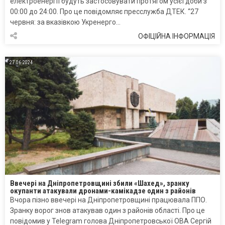
електроенергії будуть застосовувати протягом усієї доби з
00:00 до 24:00. Про це повідомляє пресслужба ДТЕК. “27
червня: за вказівкою Укренерго…
ОФІЦІЙНА ІНФОРМАЦІЯ
27.06.2024
Ввечері на Дніпропетровщині збили «Шахед», зранку
окупанти атакували дронами-камікадзе один з районів
Вчора пізно ввечері на Дніпропетровщині працювала ППО.
Зранку ворог знов атакував один з районів області. Про це
повідомив у Telegram голова Дніпропетровської ОВА Сергій