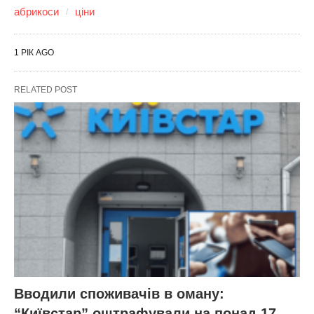
абрикоси
ціни
1 РІК AGO
RELATED POST
Вводили споживачів в оману:
“Київстар” оштрафували на понад 17