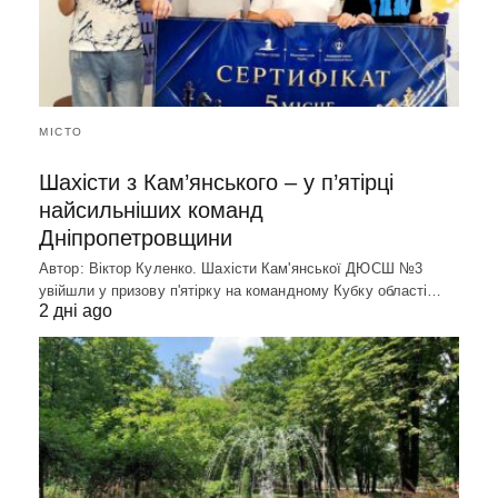
МІСТО
Шахісти з Кам’янського – у п’ятірці
найсильніших команд
Дніпропетровщини
Автор: Віктор Куленко. Шахісти Кам'янської ДЮСШ №3
увійшли у призову п'ятірку на командному Кубку області…
2 дні ago