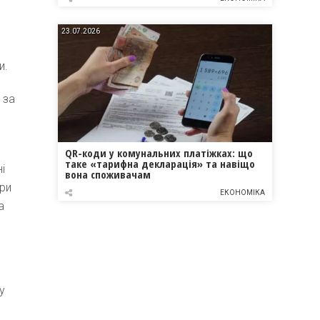
23.07.2026
и.
 за
QR-коди у комунальних платіжках: що
таке «тарифна декларація» та навіщо
і
вона споживачам
ари
ЕКОНОМІКА
а
у