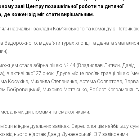
ишному залі Центру позашкільної роботи та дитячої
 де кожен хід міг стати вирішальним.
вляли навчальні заклади Кам’янського та команду з Петриківк
а Задорожного, в дев`яти турах хлопці та дівчата змагалися
ин).
еможцем стала збірна ліцею № 44 (Владислав Литвин, Давід
 в активі якої 27 очок. Друге місце посіли гравці ліцею імен
има Косухіна, Михайла Степаненка, Артема Солдатова, Варв
ртем Бобровицький, Михайло Матвієнко, Роберт Каграманян т
 медалями, дипломами та смаколиками.
 місця в індивідуальних заліках. Серед хлопців найбільшу сум
ко від нього відстав Давід Дунаєвський. З 7 заліковими