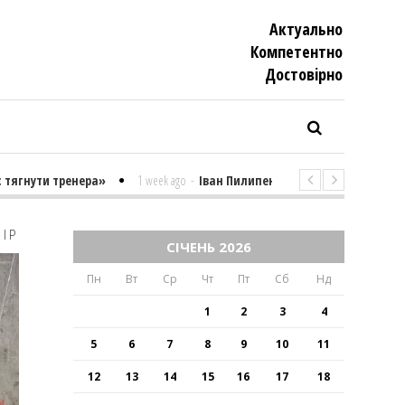
Актуально
Компетентно
Достовiрно
 тренера»
1 week ago
-
Іван Пилипенко «Найважчими є суто психоло
НІР
СІЧЕНЬ 2026
Пн
Вт
Ср
Чт
Пт
Сб
Нд
1
2
3
4
5
6
7
8
9
10
11
12
13
14
15
16
17
18