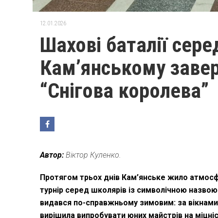
12.01.2026
Шахові баталії сере
Кам’янському завер
“Снігова королева”
Автор:
Віктор Куленко.
Протягом трьох днів Кам’янське жило атмосф
турнір серед школярів із символічною назвою 
видався по-справжньому зимовим: за вікнами
вирішила випробувати юних майстрів на міцніс