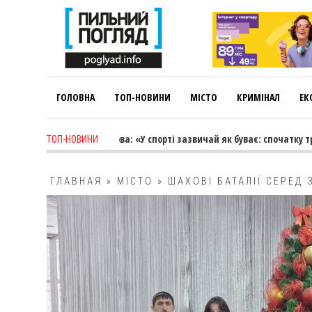
ГОЛОВНА
ТОП-НОВИНИ
МІСТО
КРИМІНАЛ
ЕК
-
Лариса Коновалова: «У спорті зазвичай як буває: спочатку тренер ве
ТОП-НОВИНИ
ГЛАВНАЯ
»
МІСТО
»
ШАХОВІ БАТАЛІЇ СЕРЕД
«СНІГОВА КОРОЛЕВА»