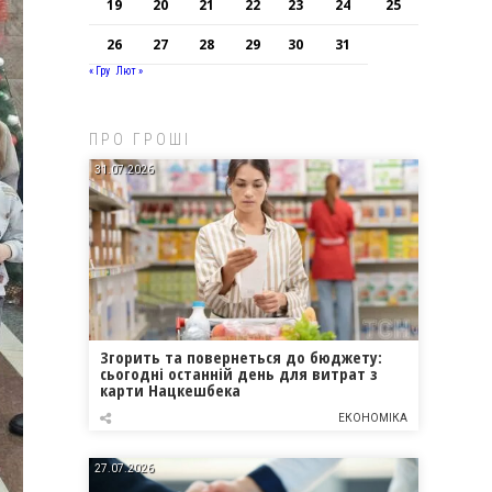
19
20
21
22
23
24
25
26
27
28
29
30
31
« Гру
Лют »
ПРО ГРОШІ
31.07.2026
Згорить та повернеться до бюджету:
сьогодні останній день для витрат з
карти Нацкешбека
ЕКОНОМІКА
27.07.2026