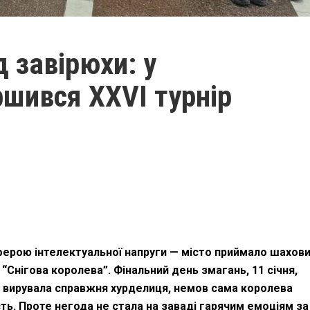
д завірюхи: у
шився XXVI турнір
ерою інтелектуальної напруги — місто приймало шахов
“Снігова королева”. Фінальний день змагань, 11 січня,
 вирувала справжня хурделиця, немов сама королева
ть. Проте негода не стала на заваді гарячим емоціям за