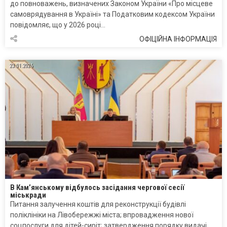
до повноважень, визначених Законом України «Про місцеве
самоврядування в Україні» та Податковим кодексом України
повідомляє, що у 2026 році…
ОФІЦІЙНА ІНФОРМАЦІЯ
23.01.2026
В Кам’янському відбулось засідання чергової сесії
міськради
Питання залучення коштів для реконструкції будівлі
поліклініки на Лівобережжі міста; впровадження нової
соцпослуги для дітей-сиріт; затвердження порядку видачі