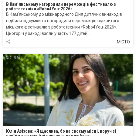
В Кам’янському нагородили переможців фестивалю з
робототехніки «Robo4You-2026»
В Кам’янському до міжнародного Дня дитячих винаходів
підбили підсумки та нагородили переможців відкритого
міського фестивалю з робототехніки «Robo4You-2026».
Цьогоріч у заході взяли участь 177 дітей…
МІСТО
23.01.2026
Юлія Азізова: «Я щаслива, бо на своєму місці, поруч зі
своїми людьми й зі справою, яку люблю»