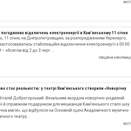
МІСТ
 погодинних відключень електроенергії в Кам’янському 11 січня
ю, 11 січня, на Дніпропетровщині, за розпорядженням Укренерго,
застосовуватись стабілізаційні відключення електроенергії з 00:00
9 – обсягом від 2 до 3 черг….
ОФІЦІЙНА ІНФОРМАЦІ
во стає реальністю: у театрі Кам’янського створили «Новорічну
Віталій Доброгорський. Фінальним акордом новорічно-різдвяній
ї й справжнім подарунком для мешканців Кам’янського стало шоу
чна магія», що відбулося на Основній сцені Академічного музично-
ичного театру…
МІСТ