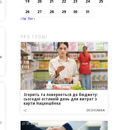
19
20
21
22
23
24
25
О
26
27
28
29
30
31
« Гру
Лют »
ПРО ГРОШІ
31.07.2026
Я
Згорить та повернеться до бюджету:
сьогодні останній день для витрат з
карти Нацкешбека
ЕКОНОМІКА
О
27.07.2026