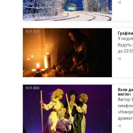
10.01.2026
Графіки
У неділ
будуть 
до 23:5
10.01.2026
Коли ди
магію»
Автор: 
симфоні
«Новорі
драмат