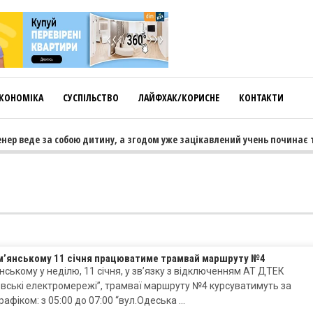
КОНОМІКА
СУСПІЛЬСТВО
ЛАЙФХАК/КОРИСНЕ
КОНТАКТИ
ер веде за собою дитину, а згодом уже зацікавлений учень починає тя
ам’янському 11 січня працюватиме трамвай маршруту №4
нському у неділю, 11 січня, у зв’язку з відключенням АТ ДТЕК
вські електромережі”, трамваї маршруту №4 курсуватимуть за
рафіком: з 05:00 до 07:00 “вул.Одеська …