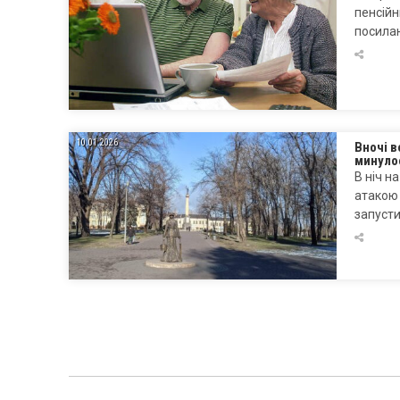
пенсійн
посилан
10.01.2026
Вночі 
минуло
В ніч н
атакою 
запусти