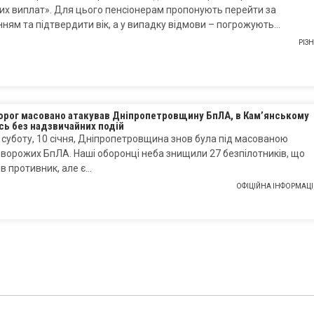
их виплат». Для цього пенсіонерам пропонують перейти за
ням та підтвердити вік, а у випадку відмови – погрожують…
РІЗ
ворог масовано атакував Дніпропетровщину БпЛА, в Кам’янському
сь без надзвичайних подій
а суботу, 10 січня, Дніпропетровщина знов була під масованою
ворожих БпЛА. Наші оборонці неба знищили 27 безпілотників, що
в противник, але є…
ОФІЦІЙНА ІНФОРМАЦІ