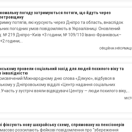
аномальну погоду затримуються потяги, що йдуть через
петровщину
римку потягів, які курсують через Дніпро та область, внаслідок
них погодних умов повідомляють в Укрзалізниці. Оновлений
: № 219 Дніпро–Київ +3 години; № 109/110 Івано-Франківськ–
+2 години;…
ОФІЦІЙНА ІНФОРМАЦІ
нському провели соціальний захід для людей похилого віку та
з інвалідністю
присвячений Міжнародному дню слова «Дякую», відбувся в
ькому у Дніпровському відділі «Центр надання соціальних
.Участь у зустрічі взяли відвідувачі Центру — люди похилого віку,…
МІСТ
ні фіксують нову шахрайську схему, спрямовану на пенсіонерів
 масово розсилають фейкові повідомлення про “збереження