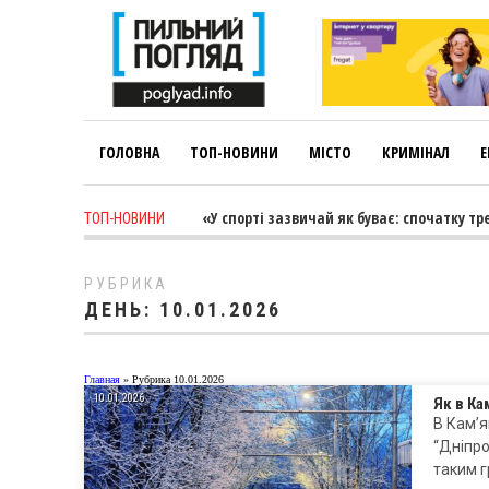
ГОЛОВНА
ТОП-НОВИНИ
МІСТО
КРИМІНАЛ
Е
k ago
-
Лариса Коновалова: «У спорті зазвичай як буває: спочатку трен
ТОП-НОВИНИ
РУБРИКА
ДЕНЬ:
10.01.2026
Главная
»
Рубрика 10.01.2026
10.01.2026
Як в К
В Кам’я
“Дніпро
таким г