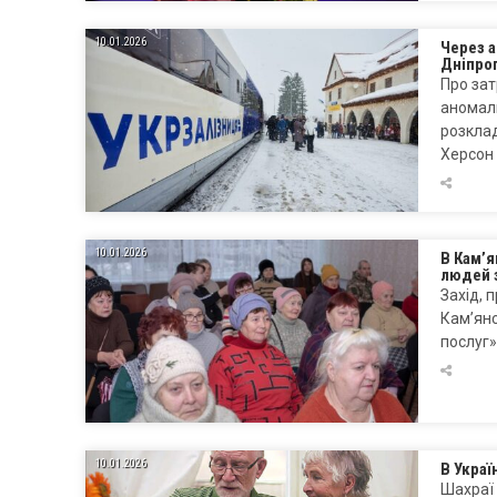
10.01.2026
Через 
Дніпро
Про зат
аномаль
розклад
Херсон 
10.01.2026
В Кам’я
людей 
Захід, 
Кам’янс
послуг»
10.01.2026
В Украї
Шахраї